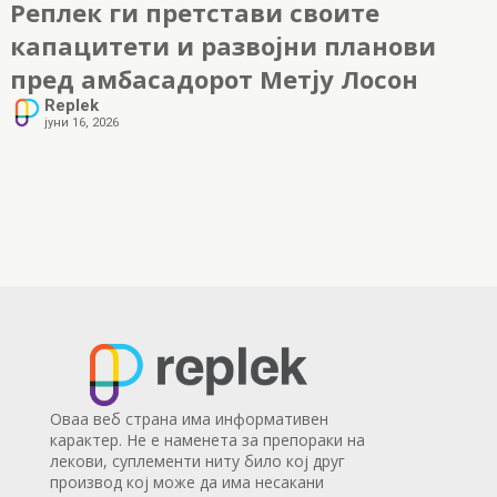
Реплек ги претстави своите
капацитети и развојни планови
пред амбасадорот Метју Лосон
Replek
јуни 16, 2026
Оваа веб страна има информативен
карактер. Не е наменета за препораки на
лекови, суплементи ниту било кој друг
производ кој може да има несакани