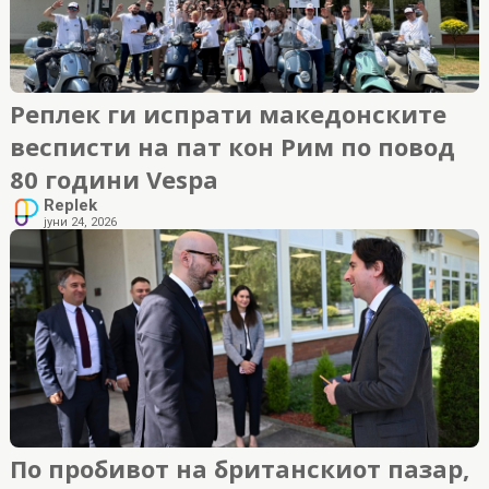
Реплек ги испрати македонските
весписти на пат кон Рим по повод
80 години Vespa
Replek
јуни 24, 2026
По пробивот на британскиот пазар,