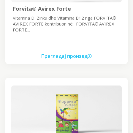
Forvita® Avirex Forte
Vitamina D, Zinku dhe Vitamina B12 nga FORVITA®
AVIREX FORTE kontribuon në: FORVITA® AVIREX
FORTE...
Прегледај произвд