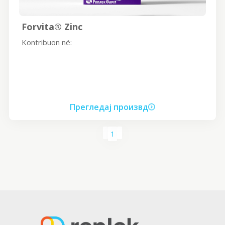
Forvita® Zinc
Kontribuon në:
Прегледај произвд
1