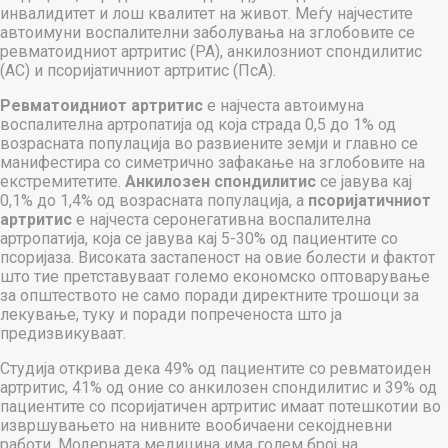
инвалидитет и лош квалитет на живот. Меѓу најчестите
автоимуни воспалителни заболувања на зглобовите се
ревматоидниот артритис (РА), анкилозниот спондилитис
(AC) и псоријатичниот артритис (ПсА).
Ревматоидниот артритис
е најчеста автоимуна
воспалителна артропатија од која страда 0,5 до 1% од
возрасната популација во развиените земји и главно се
манифестира со симетрично зафакање на зглобовите на
екстремитетите.
Анкилозен спондилитис
се јавува кај
0,1% до 1,4% од возрасната популација, а
псоријатичниот
артритис
е најчеста серонегативна воспалителна
артропатија, која се јавува кај 5-30% од пациентите со
псоријаза. Високата застапеност на овие болести и фактот
што тие претставуваат големо економско оптоварување
за општеството не само поради директните трошоци за
лекување, туку и поради попреченоста што ја
предизвикуваат.
Студија открива дека 49% од пациентите со ревматоиден
артритис, 41% од оние со анкилозен спондилитис и 39% од
пациентите со псоријатичен артритис имаат потешкотии во
извршувањето на нивните вообичаени секојдневни
работи. Модерната медицина има голем број на