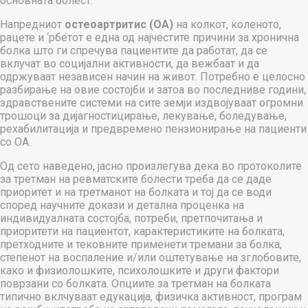
основната болест.
Напредниот
остеоартритис (ОА)
на колкот, коленото,
рацете и ‘рбетот е една од најчестите причини за хронична
болка што ги спречува пациентите да работат, да се
вклучат во социјални активности, да вежбаат и да
одржуваат независен начин на живот. Потребно е целосно
разбирање на овие состојби и затоа во последниве години,
здравствените системи на сите земји издвојуваат огромни
трошоци за дијагностицирање, лекување, боледување,
рехабилитација и предвремено пензионирање на пациенти
со ОА.
Од сето наведено, јасно произлегува дека во протоколите
за третман на ревматските болести треба да се даде
приоритет и на третманот на болката и тој да се води
според научните докази и детална проценка на
индивидуалната состојба, потреби, претпочитања и
приоритети на пациентот, карактеристиките на болката,
претходните и тековните применети тремани за болка,
степенот на воспаление и/или оштетување на зглобовите,
како и физиолошките, психолошките и други фактори
поврзани со болката. Опциите за третман на болката
типично вклчуваат едукација, физичка активност, програм