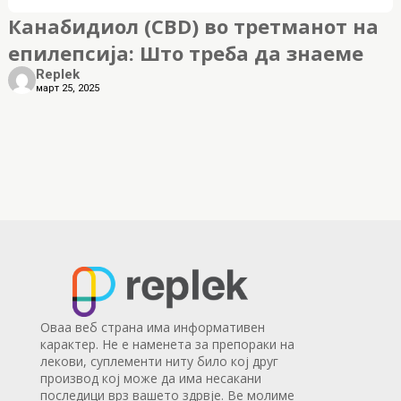
Канабидиол (CBD) во третманот на
епилепсија: Што треба да знаеме
Replek
март 25, 2025
Оваа веб страна има информативен
карактер. Не е наменета за препораки на
лекови, суплементи ниту било кој друг
производ кој може да има несакани
последици врз вашето здрвје. Ве молиме