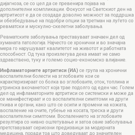
дијагноза, се со цел да се превенира појава на
дополнителни компликации. Фокусот на Светскиот ден на
артритисот е да се создаде доволно можност за поддршка
и обезбедување на подобри опции за третман на луѓето со
ревматски и мускулно-скелетни заболувања.
Ревматските заболувања преставуваат значаен дел од
хуманата патологија. Најчесто се хронични и во значајна
мера го нарушуваат квалитетот на животот и работната
способност. Од тука произлегува дека имаат не само
здравствено, туку и големо социо-економско влијание.
Инфламаторните артритиси (ИА)
се група на хронични
воспалителни болести на зглобовите кои се
карактеризираат со болка во зглобовите, оток, топлина и
утринска вкочанетост која трае подолго од еден час. Голем
дел од инфламаторните артритиси се системски и може да
се манифестираат и со воспалителни симптоми на други
ткива и органи, како што се осипи и промени на кожата,
воспаление на очите, губење на косата, треска и други
воспалителни симптоми. Воспалението на зглобовите
резултира со нивно оштетување и затоа овие заболувања
претставуваат сериозни предизвици за модерната
медицина, поради тоа што доведуваат до значителен