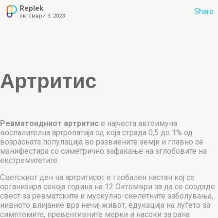
Replek
Share
октомври 9, 2023
Артритис
Ревматоидниот артритис
е најчеста автоимуна
воспалителна артропатија од која страда 0,5 до 1% од
возрасната популација во развиените земји и главно се
манифестира со симетрично зафакање на зглобовите на
екстремитетите.
Светскиот ден на артритисот е глобален настан кој се
организира секоја година на 12 Октомври за да се создаде
свест за ревматските и мускулно-скелетните заболувања,
нивното влијание врз нечиј живот, едукација на луѓето за
симптомите, превентивните мерки и насоки за рана