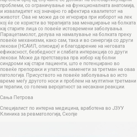
проблеми, со ограничување на функционалната анатомија,
и извалидитет кој значајно го афектира квалитетот на
животот. Ова не може да се игнорира при изборот на лек
кој ќе се користи во терапијата заа менаџирање на болката
кај старите лица со повеќе истовремени заболувања.
Парацетамолот, делува на намалување на болката преку
повеќе механизми, како сам, така и во синергија со други
лекови (НСАИЛ, опиоиди) и благодарение на неговата
ефикасност, безбедност и слабата интеракција со други
лекови. Може да претставува прв избор кај болни
синдроми кај стари пациенти, што е потенцирано во
повеќе препораки и упатства наменети за третман на оваа
патологија. Присуството на повеќе заболувања во исто
време меѓу другото носи и проблем на мултипни третмани
и терапии, со голема веројатност за несакани реакции.
Сања Петрова
Специјалист по интерна медицина, вработена во ЈЗУУ
Клиника за ревматологија, Скопје