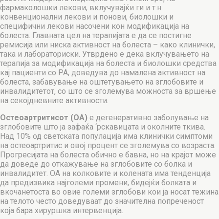
фармаколошки лекови, вклучувајќи ги и т.н.
конвенционални лекови и понови, биолошки и
специфични лекови насочени кон модификација на
болеста. Главната цел на терапијата е да се постигне
ремисија или ниска активност на болеста – како клинички,
така и лабораториски. Утврдено е дека вклучувањето на
терапија за модификација на болеста и биолошки средства
кај пациенти со РА, доведува до намалена активност на
болеста, забавување на оштетувањето на зглобовите и
инвалидитетот, со што се зголемува можноста за вршење
на секојдневните активности.
Остеоартритисот (ОА)
е дегенеративно заболување на
зглобовите што ја зафаќа ‘рскавицата и околните ткива.
Над 10% од светската популација има клинички симптоми
на остеоартритис и овој процент се зголемува со возраста.
Прогресијата на болеста обично е бавна, но на крајот може
да доведе до откажување на зглобовите со болка и
инвалидитет. ОА на колковите и колената има тенденција
да предизвика најголеми промени, бидејќи болката и
вкочанетоста во овие големи зглобови кои ја носат тежина
на телото често доведуваат до значителна попреченост
која бара хируршка интервенција.