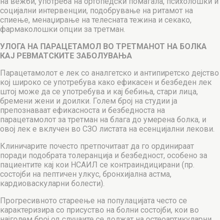
на вежби, употреба на ортопедски помагала, психолошки и
социјални интервенции, подобрување на ритамот на
спиење, менаџирање на телесната тежина и секако,
фармаколошки опции за третман.
УЛОГА НА ПАРАЦЕТАМОЛ ВО ТРЕТМАНОТ НА БОЛКА
КАЈ РЕВМАТСКИТЕ ЗАБОЛУВАЊА
Парацетамолот е лек со аналгетско и антипиретско дејство
кој широко се употребува како ефикасен и безбеден лек
штој може да се употребува и кај бебиња, стари лица,
бремени жени и доилки. Голем број на студии ја
препознаваат ефикасноста и безбедноста на
парацетамолот за третман на блага до умерена болка, и
овој лек е вклучен во СЗО листата на есенцијални лекови.
Клиничарите почесто претпочитаат да го ординираат
поради подобрата толеранција и безбедност, особено за
пациентите кај кои НСАИЛ се контраиндицирани (пр.
состојби на пептичен улкус, бронхијална астма,
кардиоваскуларни болести).
Прогресивното стареење на популацијата често се
карактеризира со присуство на болни состојби, кои во
најголем број од случаите се должат на остеоартикуларни