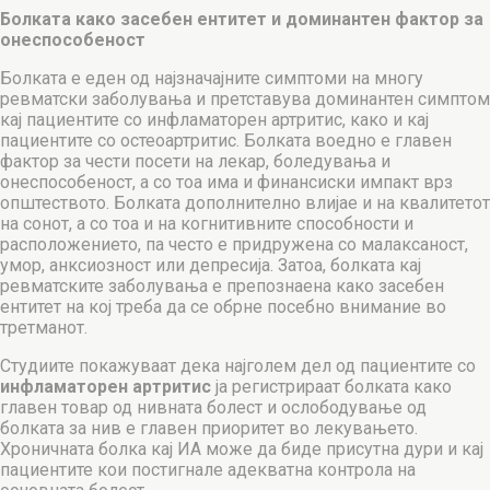
Болката како засебен ентитет и доминантен фактор за
онеспособеност
Болката е еден од најзначајните симптоми на многу
ревматски заболувања и претставува доминантен симптом
кај пациентите со инфламаторен артритис, како и кај
пациентите со остеоартритис. Болката воедно е главен
фактор за чести посети на лекар, боледувања и
онеспособеност, а со тоа има и финансиски импакт врз
општеството. Болката дополнително влијае и на квалитетот
на сонот, а со тоа и на когнитивните способности и
расположението, па често е придружена со малаксаност,
умор, анксиозност или депресија. Затоа, болката кај
ревматските заболувања е препознаена како засебен
ентитет на кој треба да се обрне посебно внимание во
третманот.
Студиите покажуваат дека најголем дел од пациентите со
инфламаторен артритис
ја регистрираат болката како
главен товар од нивната болест и ослободување од
болката за нив е главен приоритет во лекувањето.
Хроничната болка кај ИА може да биде присутна дури и кај
пациентите кои постигнале адекватна контрола на