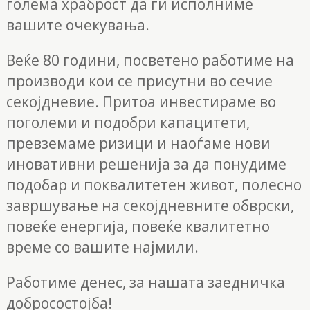
голема храброст да ги исполниме
вашите очекувања.
Веќе 80 години, посветено работиме на
производи кои се присутни во сечие
секојдневие. Притоа инвестираме во
поголеми и подобри капацитети,
превземаме ризици и наоѓаме нови
иновативни решенија за да понудиме
подобар и поквалитетен живот, полесно
завршување на секојдневните обврски,
повеќе енергија, повеќе квалитетно
време со вашите најмили.
Работиме денес, за нашата заедничка
добросостојба!