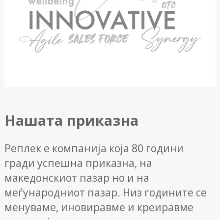
Нашата приказна
Реплек е компанија која 80 години
гради успешна приказна, на
македонскиот пазар но и на
меѓунарoдниот пазар. Низ годините се
менуваме, иновиравме и креиравме