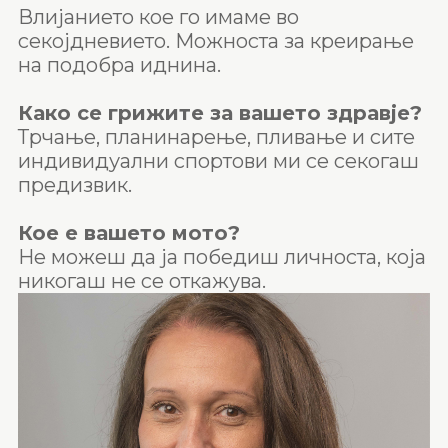
Влијанието кое го имаме во
секојдневието. Можноста за креирање
на подобра иднина.
Како се грижите за вашето здравје?
Трчање, планинарење, пливање и сите
индивидуални спортови ми се секогаш
предизвик.
Кое е вашето мото?
Не можеш да ја победиш личноста, која
никогаш не се откажува.