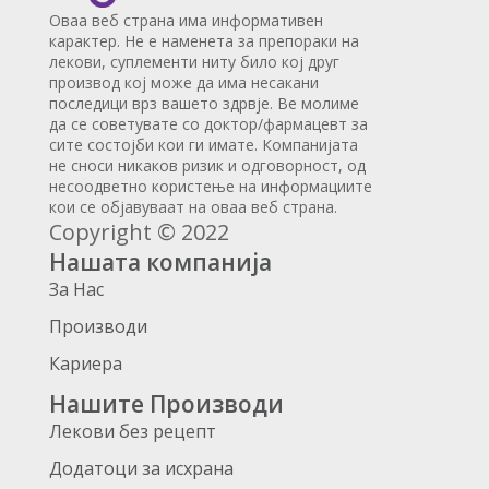
Оваа веб страна има информативен
карактер. Не е наменета за препораки на
лекови, суплементи ниту било кој друг
производ кој може да има несакани
последици врз вашето здрвје. Ве молиме
да се советувате со доктор/фармацевт за
сите состојби кои ги имате. Компанијата
не сноси никаков ризик и одговорност, од
несоодветно користење на информациите
кои се објавуваат на оваа веб страна.
Copyright © 2022
Нашата компанија
За Нас
Производи
Кариера
Нашите Производи
Лекови без рецепт
Додатоци за исхрана