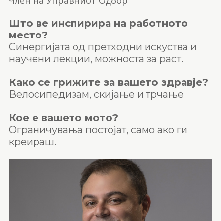
Член на Управниот Одбор
Што ве инспирира на работното
место?
Синергијата од претходни искуства и
научени лекции, можноста за раст.
Како се грижите за вашето здравје?
Велосипедизам, скијање и трчање
Кое е вашето мото?
Ограничувања постојат, само ако ги
креираш.