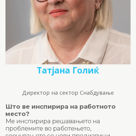
Татјана Голиќ
Директор на сектор Снабдување
Што ве инспирира на работното
место?
Ме инспирира решавањето на
проблемите во работењето,
соочувањето со нови предизвици,