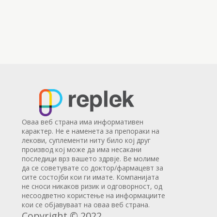
Оваа веб страна има информативен
карактер. Не е наменета за препораки на
лекови, суплементи ниту било кој друг
производ кој може да има несакани
последици врз вашето здрвје. Ве молиме
да се советувате со доктор/фармацевт за
сите состојби кои ги имате. Компанијата
не сноси никаков ризик и одговорност, од
несоодветно користење на информациите
кои се објавуваат на оваа веб страна.
Copyright © 2022