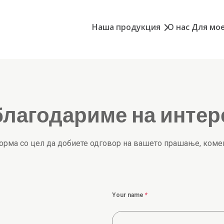
Наша продукция
О нас
Для мое
благодариме на интер
форма со цел да добиете одговор на вашето прашање, коме
Your name
*