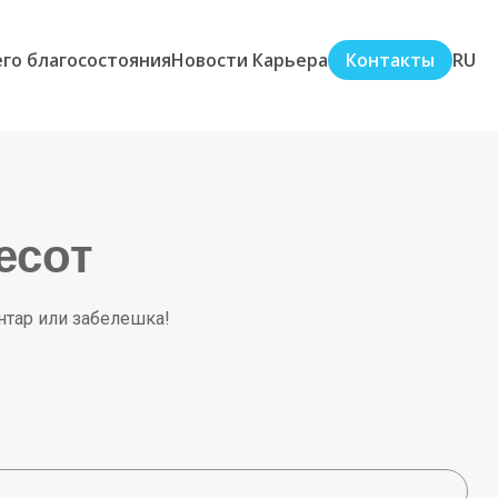
го благосостояния
Новости
Карьера
Контакты
RU
есот
нтар или забелешка!