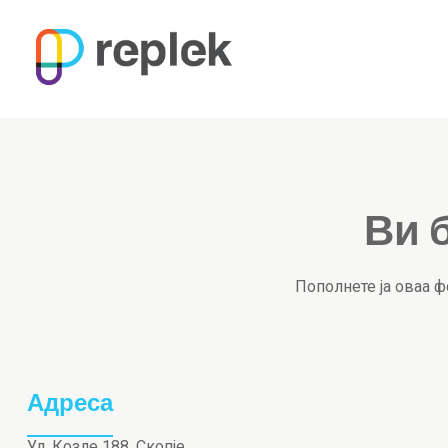
Ви 
Пополнете ја оваа 
Адреса
Ул. Козле 188, Скопје