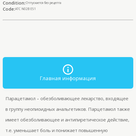
Condition:
Отпускается без рецепта
Code:
ATC N02B E51
Главная информация
Парацетамол – обезболивающее лекарство, входящ
ее
в группу
неопиоидных
анал
ь
гетиков.
Парцетамол
также
имеет обезболивающее и
антипиретическое
действие,
т.е.
уменьшает боль и
по
нижает повышенную