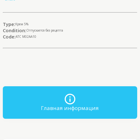
Type:
Крем 5%
Condition:
Отпускается без рецепта
Code:
ATC М02АА10
Главная информация