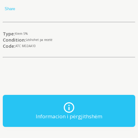
Share
Type:
Krem 5%
Condition:
Lëshohet pa recetë
Code:
ATC М02АА10
Informacion i përgjithshëm