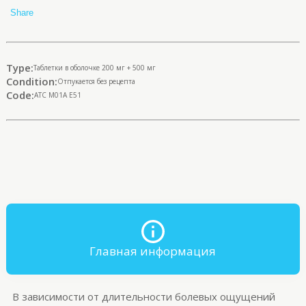
Share
Type:
Таблетки в оболочке 200 мг + 500 мг
Condition:
Отпукается без рецепта
Code:
ATC M01A E51
Главная информация
В зависимости от длительности болевых ощущений