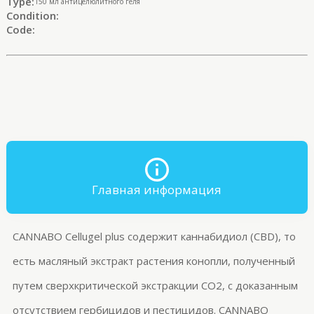
Type:
150 мл антицелюлитного геля
Condition:
Code:
Главная информация
CANNABO
Cellugel
plus
содержит
каннабидиол
(CBD), то
есть масляный экстракт растения конопли, полученный
путем сверхкритической экстракции CO2, с доказанным
отсутствием гербицидов и пестицидов. CANNABO