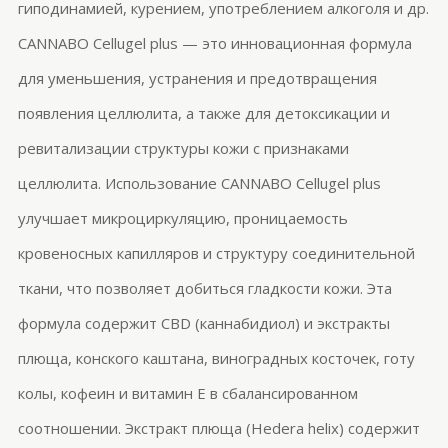
гиподинамией, курением, употреблением алкоголя и др.
CANNABO
Cellugel
plus
— это инновационная формула
для уменьшения, устранения и предотвращения
появления целлюлита, а также для детоксикации и
ревитализации структуры кожи с признаками
целлюлита. Использование CANNABO
Cellugel
plus
улучшает микроциркуляцию, проницаемость
кровеносных капилляров и структуру соединительной
ткани, что позволяет добиться гладкости кожи. Эта
формула содержит CBD (
каннабидиол
) и экстракты
плюща, конского каштана, виноградных косточек, готу
колы, кофеин и витамин Е в сбалансированном
соотношении. Экстракт плюща (
Hedera
helix
) содержит