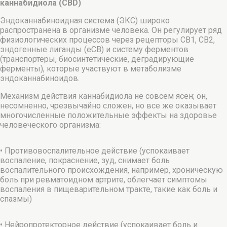
каннабидиола (CBD)
Эндоканнабиноидная система (ЭКС) широко
распространена в организме человека. Он регулирует ряд
физиологических процессов через рецепторы CB1, CB2,
эндогенные лиганды (eCB) и систему ферментов
(транспортеры, биосинтетические, деградирующие
ферменты), которые участвуют в метаболизме
эндоканнабиноидов.
Механизм действия каннабидиола не совсем ясен; он,
несомненно, чрезвычайно сложен, но все же оказывает
многочисленные положительные эффекты на здоровье
человеческого организма:
• Противовоспалительное действие (успокаивает
воспаление, покраснение, зуд, снимает боль
воспалительного происхождения, например, хроническую
боль при ревматоидном артрите, облегчает симптомы
воспаления в пищеварительном тракте, такие как боль и
спазмы)
• Нейропротекторное действие (успокаивает боль и