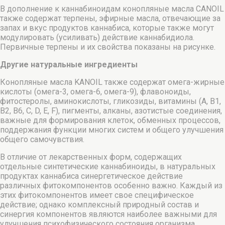
В дополнение к каннабиноидам конопляные масла CANOIL
также содержат терпены, эфирные масла, отвечающие за
запах и вкус продуктов каннабиса, которые также могут
модулировать (усиливать) действие каннабидиола.
Первичные терпены и их свойства показаны на рисунке.
Другие натуральные ингредиенты
Конопляные масла KANOIL также содержат омега-жирные
кислоты (омега-3, омега-6, омега-9), флавоноиды,
фитостеролы, аминокислоты, гликозиды, витамины (A, B1,
B2, B6, C, D, E, F), пигменты, алканы, азотистые соединения,
важные для формирования клеток, обменных процессов,
поддержания функции многих систем и общего улучшения
общего самочувствия.
В отличие от лекарственных форм, содержащих
отдельные синтетические каннабиноиды, в натуральных
продуктах каннабиса синергетическое действие
различных фитокомпонентов особенно важно. Каждый из
этих фитокомпонентов имеет свое специфическое
действие; однако комплексный природный состав и
синергия компонентов являются наиболее важными для
улучшения психофизического состояния организма