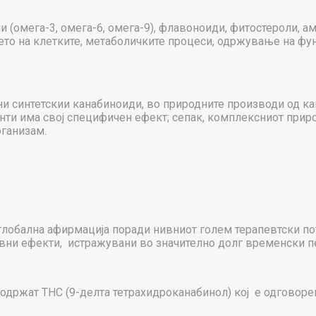
мега-3, омега-6, омега-9), флавоноиди, фитостероли, амино
ето на клетките, метаболичките процеси, одржување на фу
 синтетскии канабиноиди, во природните производи од кан
ти има свој специфичен ефект; сепак, комплексниот приро
рганизам.
лобална афирмација поради нивниот голем терапевтски поте
ивни ефекти, истражувани во значително долг временски п
содржат THC (9-делта тетрахидроканабинол) кој е одговоре