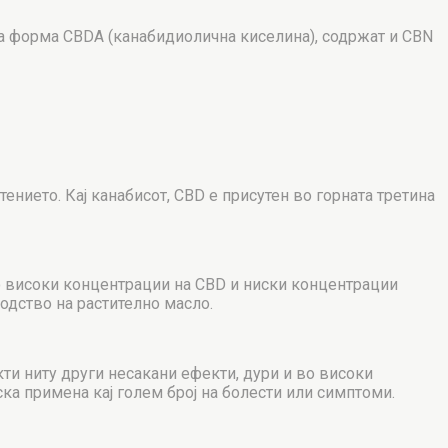
а форма CBDA (канабидиолична киселина), содржат и CBN
нието. Кај канабисот, CBD е присутен во горната третина
со високи концентрации на CBD и ниски концентрации
одство на растително масло.
ти ниту други несакани ефекти, дури и во високи
ка примена кај голем број на болести или симптоми.