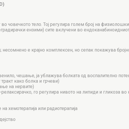
D)
во човечкото тело. Тој регулира голем број на физиолошки
 деградирачки ензими) сите вклучени во ендоканабиноиднио
; несомнено е крајно комплексен, но сепак покажува број
енило, чешање, ја ублажува болката од воспалително потек
тракт како болка и грчеви)
ање на нервите)
релаксирачко, го регулира нивото на липиди и гликоза во 
 на хемотерапија или радиотерапија
дејство