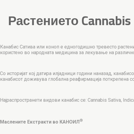
Растението Cannabis
Канабис Сатива или коноп е едногодишно тревесто растение
користено во народната медицина за лекување на различни
Со историјат кој датира илјадници години наназад, канабис
канабисот доживува глобална реафирмација поткрепена со 
Најраспространети видови канабис се: Cannabis Sativa, Indica
®
Маслените Екстракти во КАНОИЛ