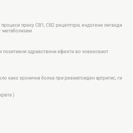
 процеси преку CB1, CB2 рецептори, ендогени лиганди
т метаболизам.
ни позитивни здравствени ефекти во човековиот
ло како хронична болка при ревматоиден артритис, ги
крвта )