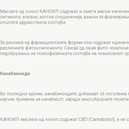
Маслата од коноп КАНОИЛ содржат и омега масни киселини (о
пигменти, алкани, азотни соединенија, важни за формирањ
општата здравствена состојба.
За разлика од фармацевтските форми кои содржат единечни
различните фитокомпоненти. Секоја од овие фито-компонен
подобрување на психофизичката состојба на човековиот о
Канабиноиди
Во последно време, канабиноидите добиваат сè поголема г
научна примена на канабисот, заради многубројните позит
КАНОИЛ маслата од коноп содржат CBD (Cannabidiol), а не 