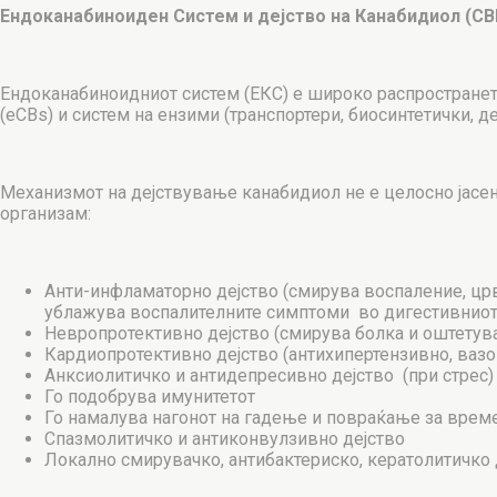
Ендоканабиноиден Систем и дејство на Канабидиол (CB
Ендоканабиноидниот систем (ЕКС) е широко распространет 
(eCBs) и систем на ензими (транспортери, биосинтетички,
Механизмот на дејствување канабидиол не е целосно јасен
организам:
Анти-инфламаторно дејство (смирува воспаление, црв
ублажува воспалителните симптоми во дигестивниот 
Невропротективно дејство (смирува болка и оштетув
Кардиопротективно дејство (антихипертензивно, вазо-
Анксиолитичко и антидепресивно дејство (при стрес)
Го подобрува имунитетот
Го намалува нагонот на гадење и повраќање за време
Спазмолитичко и антиконвулзивно дејство
Локално смирувачко, антибактериско, кератолитичко 