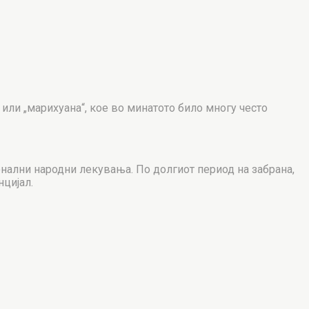
 или „марихуана“, кое во минатото било многу често
ионални народни лекувања. По долгиот период на забрана,
цијал.