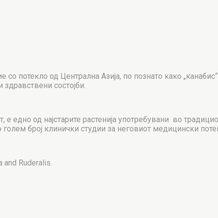
 со потекло од Централна Азија, по познато како „канабис“
 здравствени состојби.
от, е едно од најстарите растенија употребувани во традиц
голем број клинички студии за неговиот медицински потен
 and Ruderalis.