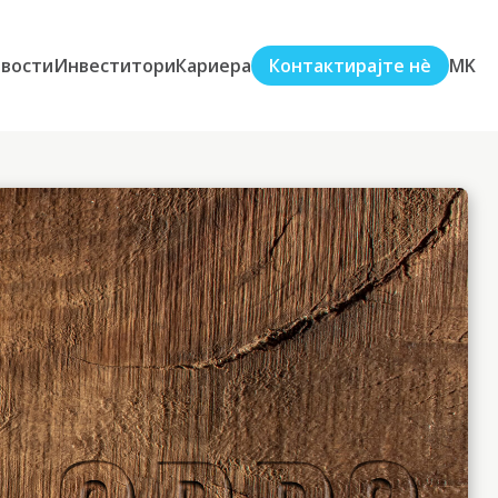
вости
Инвеститори
Кариера
Контактирајте нè
MK