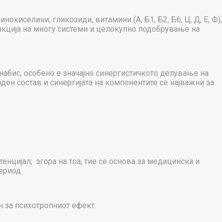
киселини, гликозиди, витамини (А, Б1, Б2, Б6, Ц, Д, Е, Ф),
нкција на многу системи и целокупно подобрување на
абис, особено е значајно синергистичкото делување на
ден состав и синергијата на компонентите се најважни за
нцијал; згора на тоа, тие се основа за медицинска и
ериод.
н за психотропниот ефект.