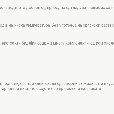
роизводите е добиен од природно одгледуван канабис со по
рди, на ниска температура, без употреба на органски раств
 екстракти бидејки содржи многу компоненти, од кои око
 терпени, есенцијални масла одговорни за мирисот и вкусо
ерпени и нивните својства се прикажани на сликата.