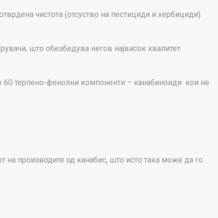
тврдена чистота (отсуство на пестициди и хербициди).
орувачи, што обезбедува негов највисок квалитет.
лу 60 терпено-фенолни компоненти – канабиноиди кои не
т на производите од канабис, што исто така може да го