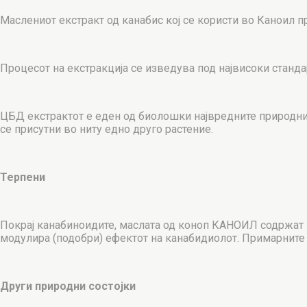
Маслениот екстракт од канабис кој се користи во Каноил п
Процесот на екстракција се изведува под највисоки станда
ЦБД екстрактот е еден од биолошки највредните природни
се присутни во ниту едно друго растение.
Терпени
Покрај канабиноидите, маслата од коноп КАНОИЛ содржат и
модулира (подобри) ефектот на канабидиолот. Примарните т
Други природни состојки