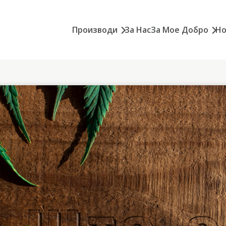
Производи
За Нас
За Мое Добро
Но