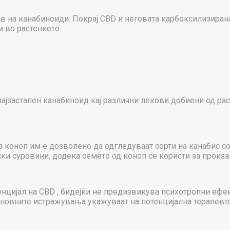
в на канабиноиди. Покрај CBD и неговата карбоксилизиран
и во растението.
јзастапен канабиноид кај различни лекови добиени од расте
на коноп им е дозволено да одгледуваат сорти на канабис 
ки суровини, додека семето од коноп се користи за произв
нцијал на CBD , бидејќи не предизвикува психотропни ефек
сновните истражувања укажуваат на потенцијална терапевтс