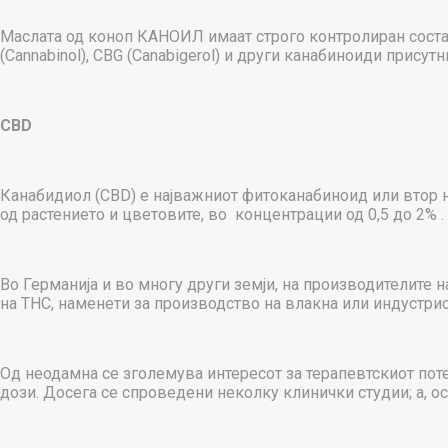
Маслата од коноп КАНОИЛ имаат строго контролиран соста
(Cannabinol), CBG (Canabigerol) и други канабиноиди присутн
CBD
Канабидиол (CBD) е најважниот фитоканабиноид или втор на
од растението и цветовите, во концентрации од 0,5 до 2% .
Во Германија и во многу други земји, на производителите 
на THC, наменети за производство на влакна или индустрис
Од неодамна се зголемува интересот за терапевтскиот поте
дози. Досега се спроведени неколку клинички студии; а, о