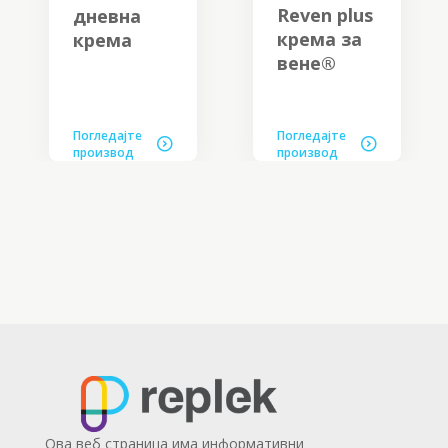
Reven plus
дневна
крема за
крема
вене®
Погледајте
Погледајте
производ
производ
Ова веб страница има информативни