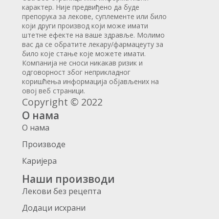
карактер. Није предвиђено да буде
препорука за лекове, суплементе или било
који други производ који може имати
штетне ефекте на ваше здравље. Молимо
вас да се обратите лекару/фармацеуту за
било које стање које можете имати.
Компанија не сноси никакав ризик и
одговорност због неприкладног
коришћења информација објављених на
овој веб страници.
Copyright © 2022
О нама
О нама
Производе
Каријера
Наши производи
Лекови без рецепта
Додаци исхрани