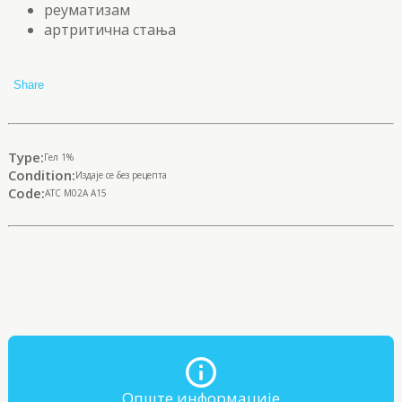
реуматизам
артритична стања
Share
Type:
Гел 1%
Condition:
Издаје се без рецепта
Code:
ATC M02A A15
Опште информације