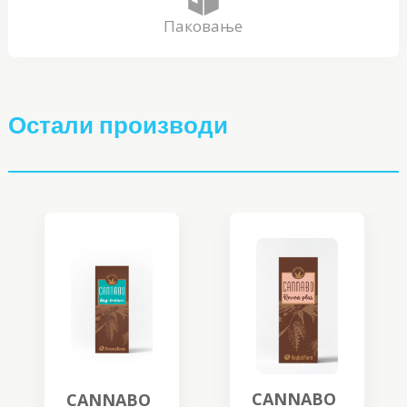
Паковање
Остали производи
CANNABO
CANNABO