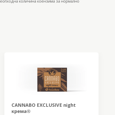
 неопходна количина коензима за нормално
CANNABO EXCLUSIVE night
крема®