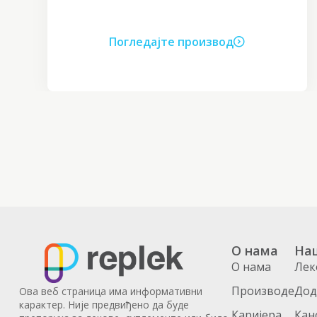
Погледајте производ
О нама
На
О нама
Лек
Производе
Дод
Ова веб страница има информативни
карактер. Није предвиђено да буде
Каријера
Кан