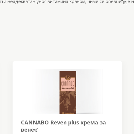
ити неадекватан унос витамина храном, чиме се обезбеђује
CANNABO Reven plus крема за
вене®