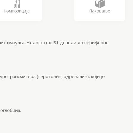
Композиција
Паковање
них импулса. Недостатак Б1 доводи до периферне
ротрансмитера (серотонин, адреналин), који је
моглобина.