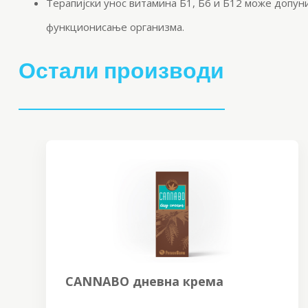
Терапијски унос витамина Б1, Б6 и Б12 може допун
функционисање организма.
Остали производи
CANNABO дневна крема