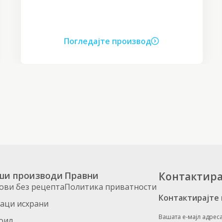
Погледајте производ
ши производи
Правни
Контактира
ови без рецепта
Политика приватности
Контактирајте
аци исхрани
Вашата е-мајл адрес
оил