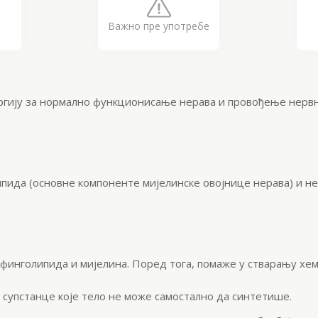
Важно пре употребе
ргију за нормално функционисање нерава и провођење нерв
ида (основне компоненте мијелинске овојнице нерава) и неу
.
сфинголипида и мијелина. Поред тога, помаже у стварању хе
 супстанце које тело не може самостално да синтетише.