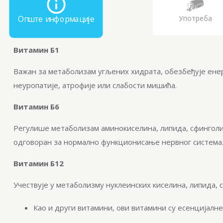
Употреба
Опште информације
Витамин Б1
Важан за метаболизам угљених хидрата, обезбеђује ене
неуропатије, атрофије или слабости мишића.
Витамин Б6
Регулише метаболизам аминокиселина, липида, сфинголип
одговоран за нормално функционисање нервног система
Витамин Б12
Учествује у метаболизму нуклеинских киселина, липида, 
Као и други витамини, ови витамини су есенцијалне