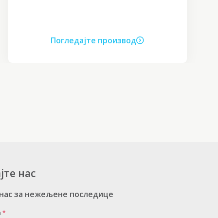
Погледајте производ
јте нас
 нас за нежељене последице
а
*