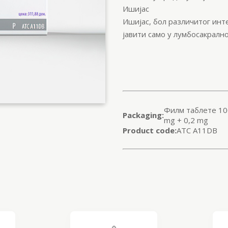
Ишијас
Ишијас, бол различитог инт
јавити само у лумбосакралн
Филм таблете 10
Packaging:
mg + 0,2 mg
Product code:
ATC A11DB