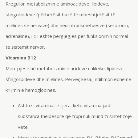
Rregullon metabolizmin e aminoacideve, lipideve,
sfingolipideve (përbërësit bazë të mbështjellësit të
mielinës së nervave) dhe neurotransmetuesve (serotonin,
adrenalinë), i cili është përgjegjës për funksionimin normal
të sistemit nervor.
Vitamina B
12
Merr pjesë në metabolizmin e acideve nukleike, lipideve,
sfingolipideve dhe mielinës. Përveç kësaj, ndihmon edhe në
krijimin e hemoglobinës.
Ashtu si vitaminat e tjera, këto vitamina janë
substanca thelbësore që trupi nuk mund t’i sintetizojë
vetë.
Marrja terapeutike e vitaminave B
1
, B
6
dhe B
12
mund