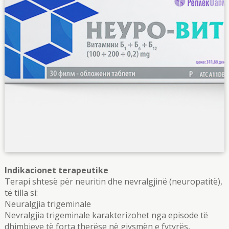
Indikacionet terapeutike
Terapi shtesë për neuritin dhe nevralgjinë (neuropatitë),
të tilla si:
Neuralgjia trigeminale
Nevralgjia trigeminale karakterizohet nga episode të
dhimbjeve të forta therëse në gjysmën e fytyrës,