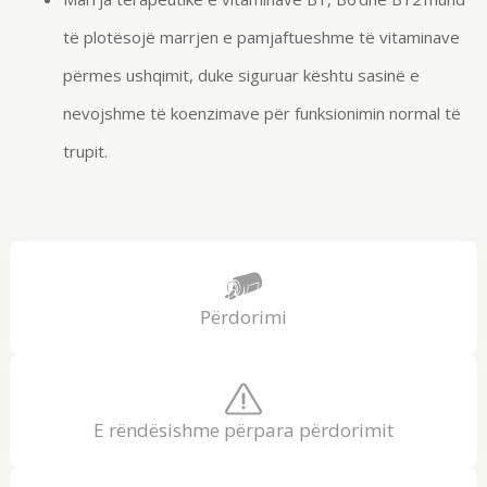
të plotësojë marrjen e pamjaftueshme të vitaminave
përmes ushqimit, duke siguruar kështu sasinë e
nevojshme të
koenzimave
për funksionimin normal të
trupit.
Përdorimi
E rëndësishme përpara përdorimit