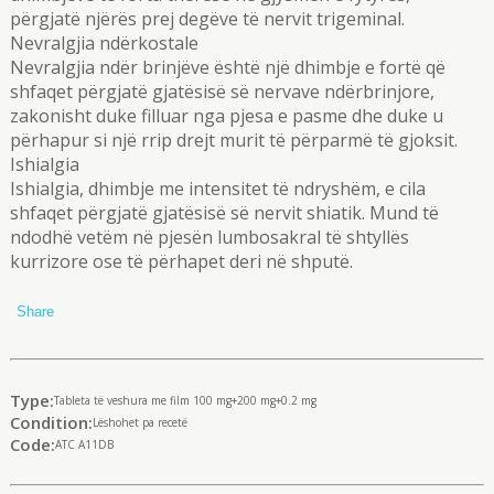
përgjatë njërës prej degëve të nervit trigeminal.
Nevralgjia ndërkostale
Nevralgjia ndër brinjëve është një dhimbje e fortë që
shfaqet përgjatë gjatësisë së nervave ndërbrinjore,
zakonisht duke filluar nga pjesa e pasme dhe duke u
përhapur si një rrip drejt murit të përparmë të gjoksit.
Ishialgia
Ishialgia, dhimbje me intensitet të ndryshëm, e cila
shfaqet përgjatë gjatësisë së nervit shiatik. Mund të
ndodhë vetëm në pjesën lumbosakral të shtyllës
kurrizore ose të përhapet deri në shputë.
Share
Type:
Tableta të veshura me film 100 mg+200 mg+0.2 mg
Condition:
Lëshohet pa recetë
Code:
ATC A11DB