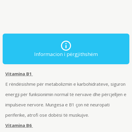
Informacion i përgjithshëm
Vitamina B
1
E rëndësishme për metabolizmin e karbohidrateve, siguron
energji për funksionimin normal të nervave dhe përcjelljen e
impulseve nervore. Mungesa e B1 çon në neuropati
periferike, atrofi ose dobësi të muskujve.
Vitamina B
6