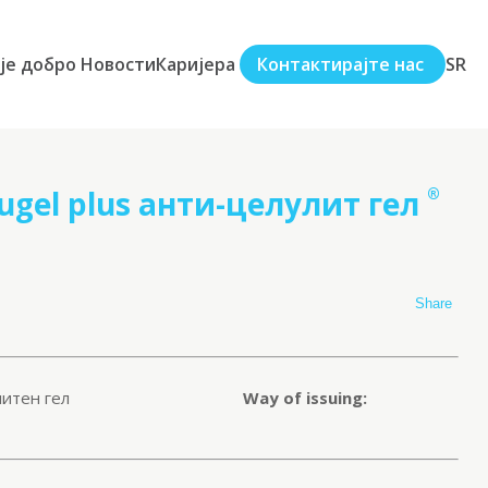
је добро
Новости
Каријера
Контактирајте нас
SR
gel plus анти-целулит гел
®
Share
литен гел
Way of issuing: