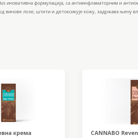
lus
иновативна формулација, са антиинфламаторним и
антио
од винове лозе, штити и
детоксикује
кожу, задржава њену вл
CANNABO Reven plus крема за