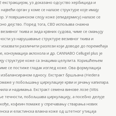
 екстракцијом, уз доказано одсуство хербицида и
највећи орган у коме се налазе структуре које имају
ор.
У површинском слоју коже (
епидермису
) налазе се
рно дејство. Поред тога, CBD испољава снажна
езивног ткива и зида крвних судова, чиме се смањују
ности уз нарушавање структуре везивног ткива и
гу изазвати различити разлози који доводе до поремећаја
ње, конзумација
аклохола
и др. CANNABO
Cellugel
plus
је
ју структуре коже са знацима
целулита
.
Коришћењем
чиме се постиже гладак изглед коже. Ова формулација
у избалансираном односу. Екстракт бршљана (
Hedera
помаже у побољшању циркулације крви и јачању капилара.
нила и надимања.
Екстракт семена винове лозе (
Vitis
е течности, побољшава циркулацију, а посебно делује
акође, кофеин помаже у спречавању стварања нових
ен
ск
а
и
еластинска
влакна коже од штетног утицаја