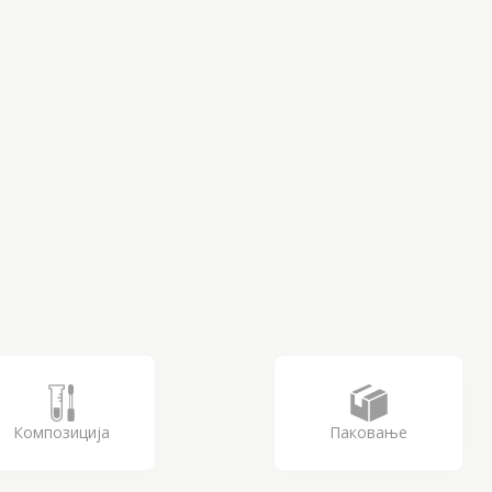
Композиција
Паковање