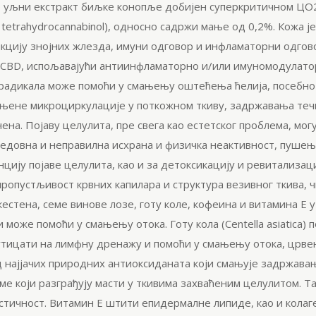
о
уљни
екстракт биљке конопље добијен
суперкритичном
ЦО2
a
tetrahydrocannabinol
), односно садржи мање од 0,2%. Кожа је 
нкцију знојних жлезда, имуни одговор и инфламаторни одгов
је CBD, испољавајући антиинфламаторно и/или имуномодулато
адикала може помоћи у смањењу оштећења ћелија, посебно в
мањене
микроциркулације
у поткожном ткиву, задржавања теч
чена. Појаву
целулита
, пре свега као естетског проблема, мо
ередовна и неправилна исхрана и физичка неактивност, пуше
нцију појаве
целулита
, као и за
детоксикацију
и ревитализаци
пропустљивост
крвних капилара и структура везивног ткива, 
кестена, семе винове лозе,
готу
коле, кофеина и витамина Е 
и може помоћи у смањењу отока. Готу кола (
Centella
asiatica
) 
утицати на лимфну дренажу и помоћи у смањењу отока, црве
д најјачих природних
антиоксиданата
који смањује задржавањ
е који разграђују масти у ткивима захваћеним
целулитом
. Т
астичност. Витамин Е штити
епидермалне
липиде, као и
колаг