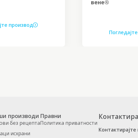
вене®
Погледајте производ
ши производи
Правни
Контактира
ови без рецепта
Политика приватности
Контактирајте
аци исхрани