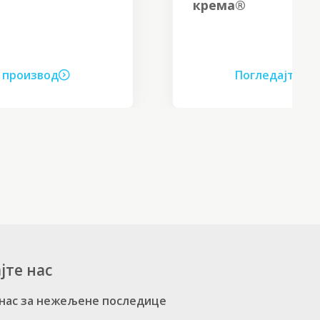
крема®
Погледајте производ
јте нас
 нас за нежељене последице