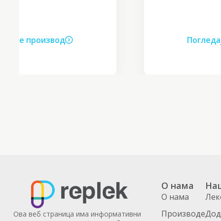
Погледајте производ
О нама
На
О нама
Лек
Производе
Дод
Ова веб страница има информативни