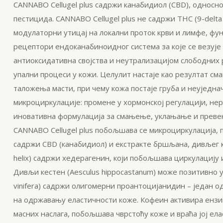
CANNABO
Cellugel
plus
садржи
канабидиол
(CBD), односн
пестицида. CANNABO
Cellugel
plus
не садржи THC (9-delt
модулаторни
утицај на локални проток крви и лимфе, фу
рецептори
ендоканабиноидног
система за које се везу
антиоксидативна
својства и
неутрализацијом
слободних р
упални
процеси у кожи.
Целулит
настаје као резултат с
таложења масти, при чему кожа постаје груба и неуједна
микроциркулације
: промене у хормонској регулацији, н
иновативна формулација за смањење, уклањање и преве
CANNABO
Cellugel
plus
побољшава се
микроциркулација
,
садржи CBD (
канабидиол
) и екстракте бршљана, дивљег 
helix
) садржи
хедерагенин
, који побољшава циркулацију 
Дивљи кестен (
Aesculus
hippocastanum
) може позитивно 
vinifera
) садржи
олигомерни
проантоцијанидин
– један о
на одржавању еластичности коже. Кофеин активира ензим
масних наслага, побољшава чврстоћу коже и враћа јој ел