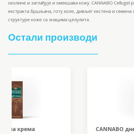
околине и заглађује и омекшава кожу.
CANNABO
Cellugel
p
екстракта бршљана,
готу
коле, дивљег кестена и семена 
структуре коже са знацима
целулита
.
Остали производи
CANNABO дневна крема