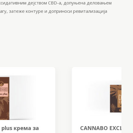
ксидативним
дејством CBD-а, допуњена деловањем
агу, затеже контуре и доприноси ревитализација
CANNABO EXCLUSIVE night