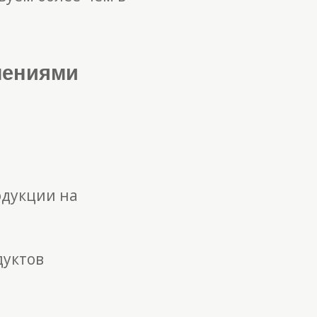
лениями
одукции на
дуктов