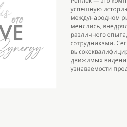
Реплек
— это комп
успешную историю 
международном ры
менялись, внедря
различного опыта,
сотрудниками. Се
высококвалифицир
движимых видение
узнаваемости про