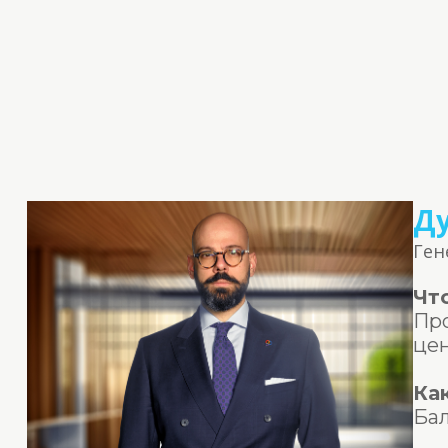
Д
Ген
Чт
Про
цен
Ка
Бал