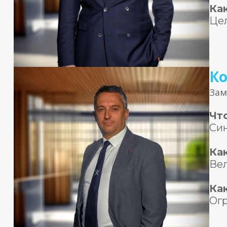
Ка
Цел
Ко
Зам
Чт
Син
Ка
Вел
Ка
Огр