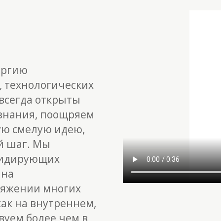
ергию
 технологических
всегда открыты
знания, поощряем
ую смелую идею,
 шаг. Мы
лидирующих
 на
тяжении многих
как на внутреннем,
вуем более чем в