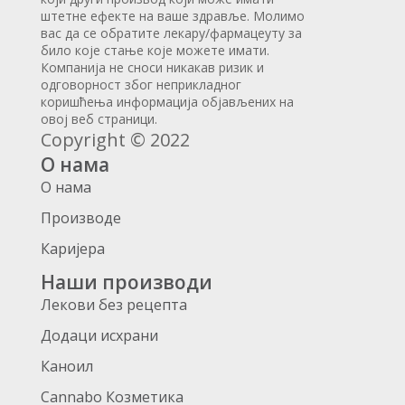
штетне ефекте на ваше здравље. Молимо
вас да се обратите лекару/фармацеуту за
било које стање које можете имати.
Компанија не сноси никакав ризик и
одговорност због неприкладног
коришћења информација објављених на
овој веб страници.
Copyright © 2022
О нама
О нама
Производе
Каријера
Наши производи
Лекови без рецепта
Додаци исхрани
Каноил
Cannabo Козметика