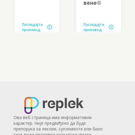
вене®
Погледајте
Погледајте
производ
производ
Ова веб страница има информативни
карактер. Није предвиђено да буде
препорука за лекове, суплементе или било
који други производ који може имати