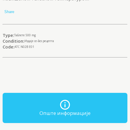
Share
Type:
Tаблете 500 mg
Condition:
Издаје се без рецепта
Code:
ATC N02B E01
Опште информације