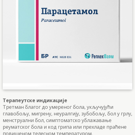
Терапеутске индикације
Третман благог до умереног бола, укључујући
главобољу, мигрену, неуралгију, зубобољу, бол у грлу,
менструални бол, симптоматско ублажавање
реуматског бола и код грипа или прехладе праћене
повишеном телесном температуром.