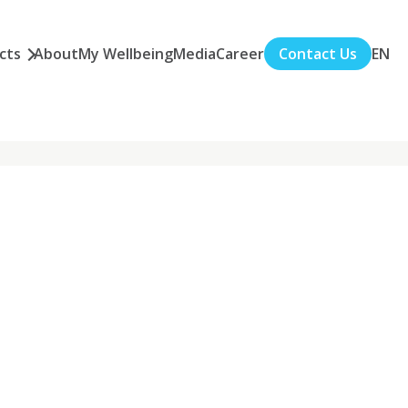
cts
About
My Wellbeing
Media
Career
Contact Us
EN