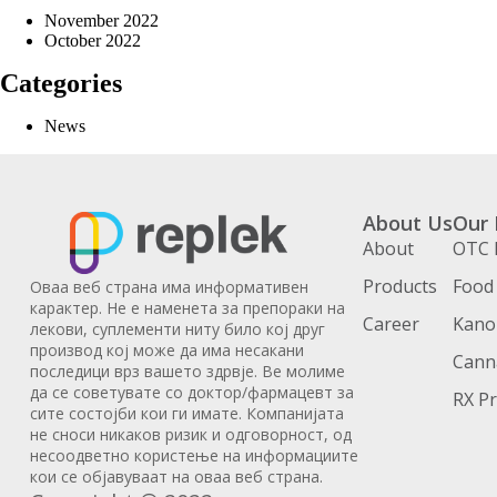
November 2022
October 2022
Categories
News
About Us
Our 
About
OTC 
Products
Food
Оваа веб страна има информативен
карактер. Не е наменета за препораки на
Career
Kanoi
лекови, суплементи ниту било кој друг
производ кој може да има несакани
Cann
последици врз вашето здрвје. Ве молиме
да се советувате со доктор/фармацевт за
RX P
сите состојби кои ги имате. Компанијата
не сноси никаков ризик и одговорност, од
несоодветно користење на информациите
кои се објавуваат на оваа веб страна.