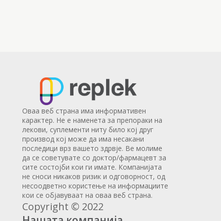
Оваа веб страна има информативен
карактер. Не е наменета за препораки на
лекови, суплементи ниту било кој друг
производ кој може да има несакани
последици врз вашето здрвје. Ве молиме
да се советувате со доктор/фармацевт за
сите состојби кои ги имате. Компанијата
не сноси никаков ризик и одговорност, од
несоодветно користење на информациите
кои се објавуваат на оваа веб страна.
Copyright © 2022
Нашата компанија