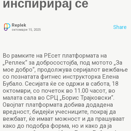
инспирирај се
Replek
Share
октомври 15, 2025
Во рамките на РЕсет платформата на
„Реплек“ за добросостојба, под мотото „За
мое добро“, продолжува серијалот вежбање
со познатата фитнес инструкторка Елена
Бубало. Сесијата ќе се одржи в сабота, 18
октомври, со почеток во 11.00 часот, во
малата сала во СРЦ „Борис Трајковски“.
Овојпат платформата добива додадена
вредност, бидејќи учесниците, покрај да
вежбаат, ќе имаат можност и да прашуваат
како дo подобра форма, но и како да ја