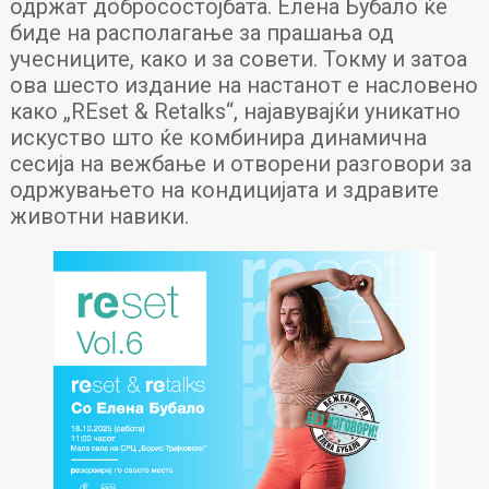
одржат добросостојбата. Елена Бубало ќе
биде на располагање за прашања од
учесниците, како и за совети. Токму и затоа
ова шесто издание на настанот е насловено
како „REset & Retalks“, најавувајќи уникатно
искуство што ќе комбинира динамична
сесија на вежбање и отворени разговори за
одржувањето на кондицијата и здравите
животни навики.