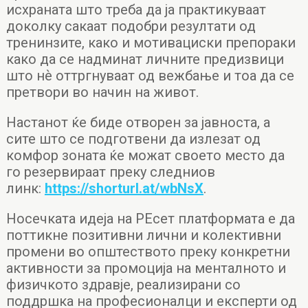
исхраната што треба да ја практикуваат
доколку сакаат подобри резултати од
тренинзите, како и мотивациски препораки
како да се надминат личните предизвици
што нѐ оттргнуваат од вежбање и тоа да се
претвори во начин на живот.
Настанот ќе биде отворен за јавноста, а
сите што се подготвени да излезат од
комфор зоната ќе можат своето место да
го резервираат преку следниов
линк:
https://shorturl.at/wbNsX
.
Носечката идеја на РЕсет платформата е да
поттикне позитивни лични и колективни
промени во општеството преку конкретни
активности за промоција на менталното и
физичкото здравје, реализирани со
поддршка на професионалци и експерти од