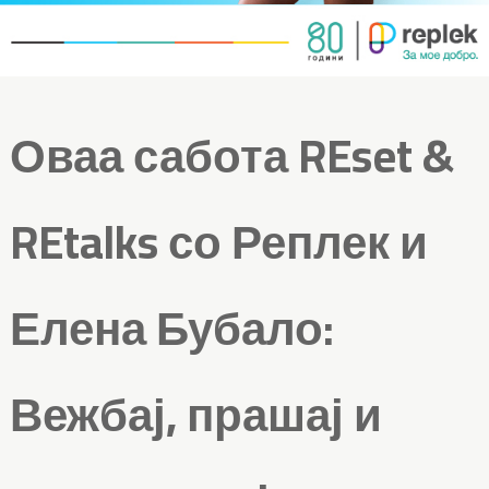
Оваа сабота REset &
REtalks со Реплек и
Елена Бубало:
Вежбај, прашај и