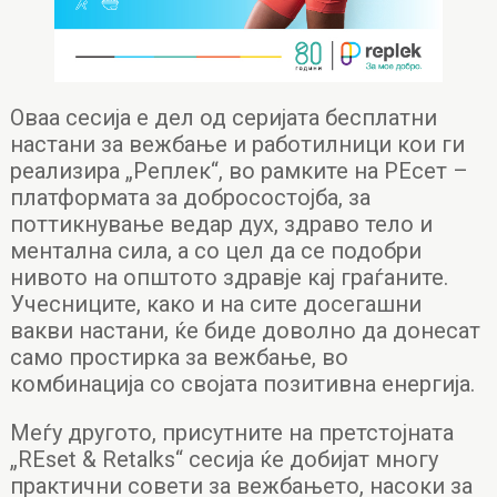
Оваа сесија е дел од серијата бесплатни
настани за вежбање и работилници кои ги
реализира „Реплек“, во рамките на РЕсет –
платформата за добросостојба, за
поттикнување ведар дух, здраво тело и
ментална сила, а со цел да се подобри
нивото на општото здравје кај граѓаните.
Учесниците, како и на сите досегашни
вакви настани, ќе биде доволно да донесат
само простирка за вежбање, во
комбинација со својата позитивна енергија.
Меѓу другото, присутните на претстојната
„REset & Retalks“ сесија ќе добијат многу
практични совети за вежбањето, насоки за