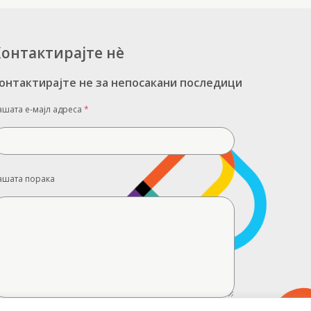
онтактирајте нè
онтактирајте не за непосакани последици
ашата е-мајл адреса
*
ашата порака