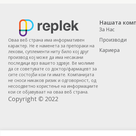
Нашата комп
За Нас
Производи
Оваа веб страна има информативен
карактер. Не е наменета за препораки на
Кариера
лекови, суплементи ниту било кој друг
производ кој може да има несакани
последици врз вашето здрвје. Ве молиме
да се советувате со доктор/фармацевт за
сите состојби кои ги имате. Компанијата
не сноси никаков ризик и одговорност, од
несоодветно користење на информациите
кои се објавуваат на оваа веб страна.
Copyright © 2022