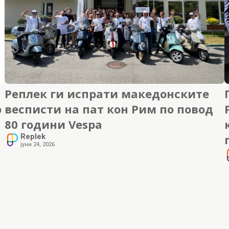
Реплек ги испрати македонските
о
весписти на пат кон Рим по повод
80 години Vespa
Replek
јуни 24, 2026