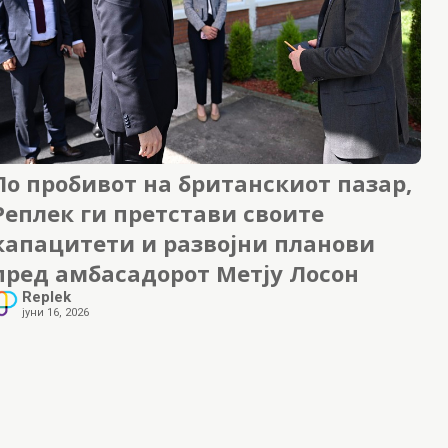
По пробивот на британскиот пазар,
Реплек ги претстави своите
капацитети и развојни планови
пред амбасадорот Метју Лосон
Replek
јуни 16, 2026