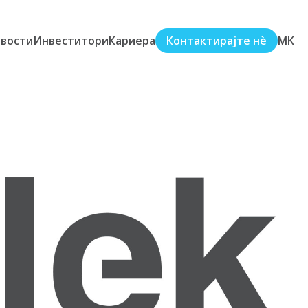
вости
Инвеститори
Кариера
Контактирајте нè
MK