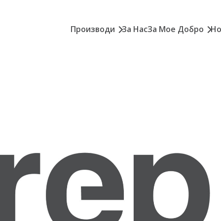
Производи
За Нас
За Мое Добро
Но