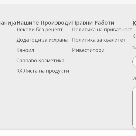
анија
Нашите Производи
Правни Работи
К
Лекови без рецепт
Политика на приватност
К
Додатоци за исхрана
Политика за квалитет
В
Каноил
Инвеститори
Cannabo Козметика
RX Листа на продукти
В