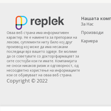
Нашата комп
За Нас
Производи
Оваа веб страна има информативен
карактер. Не е наменета за препораки на
Кариера
лекови, суплементи ниту било кој друг
производ кој може да има несакани
последици врз вашето здрвје. Ве молиме
да се советувате со доктор/фармацевт за
сите состојби кои ги имате. Компанијата
не сноси никаков ризик и одговорност, од
несоодветно користење на информациите
кои се објавуваат на оваа веб страна.
Copyright © 2022