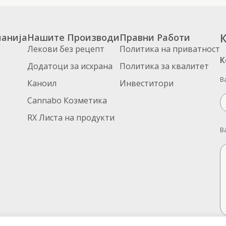
анија
Нашите Производи
Правни Работи
К
Лекови без рецепт
Политика на приватност
К
Додатоци за исхрана
Политика за квалитет
В
Каноил
Инвеститори
Cannabo Козметика
RX Листа на продукти
В