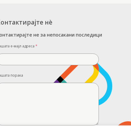
онтактирајте нè
онтактирајте не за непосакани последици
ашата е-мајл адреса
*
ашата порака