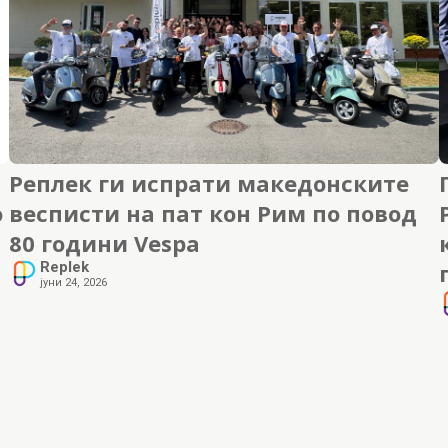
Реплек ги испрати македонските
о
весписти на пат кон Рим по повод
80 години Vespa
Replek
јуни 24, 2026