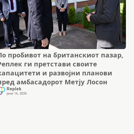
По пробивот на британскиот пазар,
Реплек ги претстави своите
капацитети и развојни планови
пред амбасадорот Метју Лосон
Replek
јуни 16, 2026