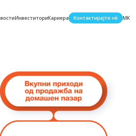
вости
Инвеститори
Кариера
Контактирајте нè
MK