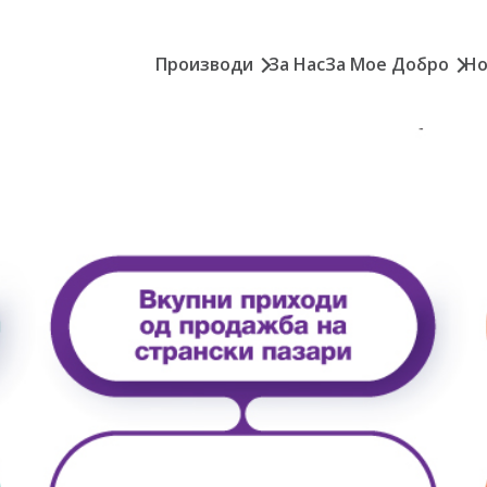
Производи
За Нас
За Мое Добро
Но