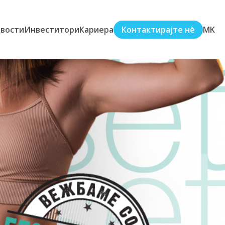
вости
Инвеститори
Кариера
Контактирајте нè
MK