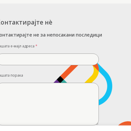
онтактирајте нè
онтактирајте не за непосакани последици
ашата е-мајл адреса
*
ашата порака