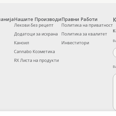
анија
Нашите Производи
Правни Работи
К
Лекови без рецепт
Политика на приватност
К
Додатоци за исхрана
Политика за квалитет
В
Каноил
Инвеститори
Cannabo Козметика
RX Листа на продукти
В