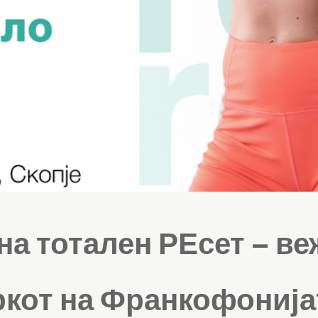
на тотален РЕсет – ве
ркот на Франкофонија