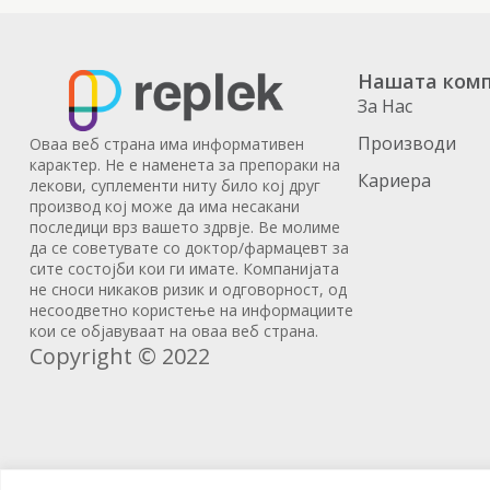
Нашата комп
За Нас
Производи
Оваа веб страна има информативен
карактер. Не е наменета за препораки на
Кариера
лекови, суплементи ниту било кој друг
производ кој може да има несакани
последици врз вашето здрвје. Ве молиме
да се советувате со доктор/фармацевт за
сите состојби кои ги имате. Компанијата
не сноси никаков ризик и одговорност, од
несоодветно користење на информациите
кои се објавуваат на оваа веб страна.
Copyright © 2022