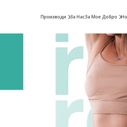
Производи
За Нас
За Мое Добро
Но