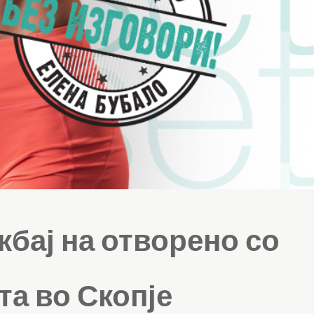
жбај на отворено со
та во Скопје