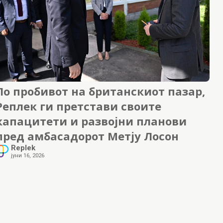
По пробивот на британскиот пазар,
Реплек ги претстави своите
капацитети и развојни планови
пред амбасадорот Метју Лосон
Replek
јуни 16, 2026