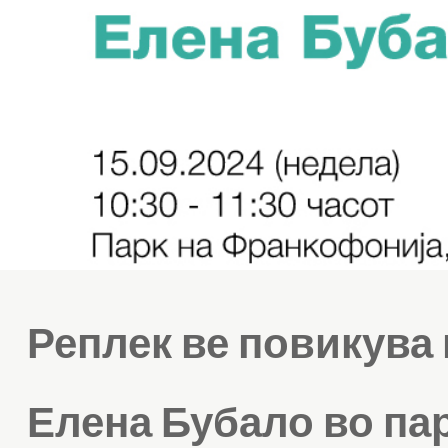
Реплек ве повикува 
Елена Бубало во па