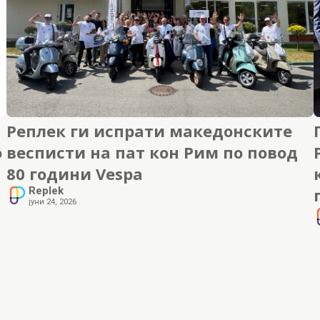
Реплек ги испрати македонските
о
весписти на пат кон Рим по повод
80 години Vespa
Replek
јуни 24, 2026