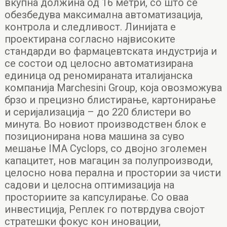
вкупна должина од 16 метри, со што се
обезбедува максимална автоматизација,
контрола и следливост. Линијата е
проектирана согласно највисоките
стандарди во фармацевтската индустрија и
се состои од целосно автоматизирана
единица од реномираната италијанска
компанија Marchesini Group, која овозможува
брзо и прецизно блистирање, картонирање
и серијализација – до 220 блистери во
минута. Во новиот производствен блок е
позиционирана нова машина за суво
мешање IMA Cyclops, со двојно зголемен
капацитет, нов магацин за полупроизводи,
целосно нова перална и простории за чисти
садови и целосна оптимизација на
просториите за капсулирање. Со оваа
инвестиција, Реплек го потврдува својот
стратешки фокус кон иновации,