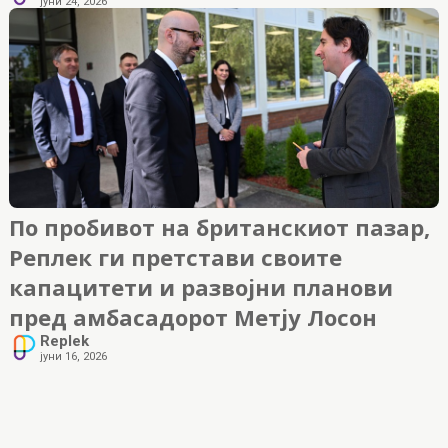
јуни 24, 2026
По пробивот на британскиот пазар,
Реплек ги претстави своите
капацитети и развојни планови
пред амбасадорот Метју Лосон
Replek
јуни 16, 2026