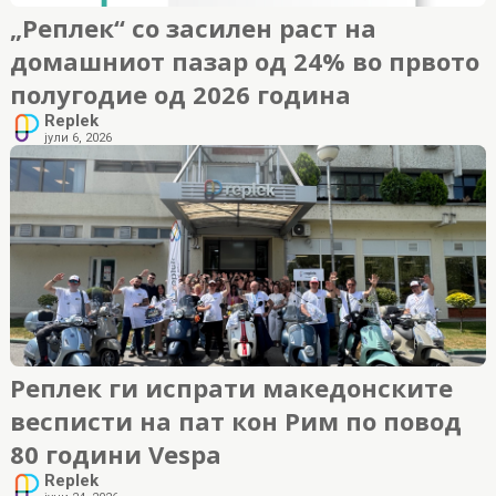
„Реплек“ со засилен раст на
домашниот пазар од 24% во првото
полугодие од 2026 година
Replek
јули 6, 2026
Реплек ги испрати македонските
весписти на пат кон Рим по повод
80 години Vespa
Replek