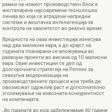
рамки на новиот производствен блок е
инсталирана најсовремена технолошка
линија во која се вградени напредни
системи и вештачка интелигенција за
контрола на квалитетот во реално време.
Вредноста на оваа инвестиција изнесува
над два милиони евра, а до крајот на
годината планирани се вложувања во
развојни проекти во висина од 10 милиони
евра. Овие инвестиции се дел од
долгорочната стратегија на Реплек за
севкупна модернизација на
производствените процеси кои треба да
овозможат одржлив раст и дополнително
зголемување на извозната конкурентност
на компанијата.
„
Во годината во која одбележуваме 80 години