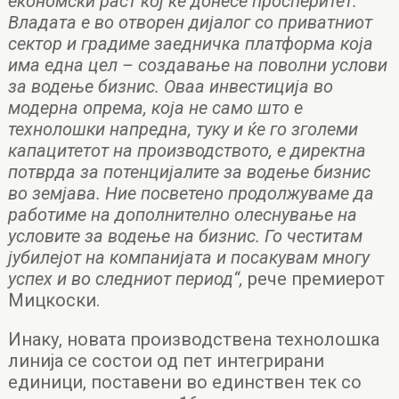
економски раст кој ќе донесе просперитет.
Владата е во отворен дијалог со приватниот
сектор и градиме заедничка платформа која
има една цел – создавање на поволни услови
за водење бизнис. Оваа инвестиција во
модерна опрема, која не само што е
технолошки напредна, туку и ќе го зголеми
капацитетот на производството, е директна
потврда за потенцијалите за водење бизнис
во земјава. Ние посветено продолжуваме да
работиме на дополнително олеснување на
условите за водење на бизнис. Го честитам
јубилејот на компанијата и посакувам многу
успех и во следниот период“,
рече премиерот
Мицкоски.
Инаку, новата производствена технолошка
линија се состои од пет интегрирани
единици, поставени во единствен тек со