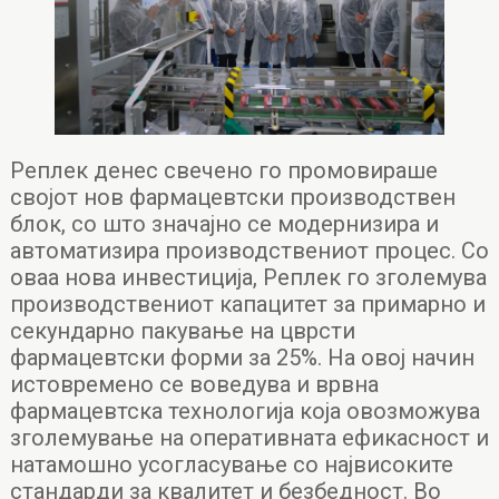
Реплек денес свечено го промовираше
својот нов фармацевтски производствен
блок, со што значајно се модернизира и
автоматизира производствениот процес. Со
оваа нова инвестиција, Реплек го зголемува
производствениот капацитет за примарно и
секундарно пакување на цврсти
фармацевтски форми за 25%. На овој начин
истовремено се воведува и врвна
фармацевтска технологија која овозможува
зголемување на оперативната ефикасност и
натамошно усогласување со највисоките
стандарди за квалитет и безбедност. Во