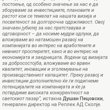
постоење, од особено значење за нас е да
зборуваме за инвестициите, плановите и
растот кои се темелат на нашата визија и
посветеност за долгорочна одржливост. Овој
значаен јубилеј за нас претставува и
одговорност – да носиме мудри одлуки, да
вложуваме во натамошен развој на
компанијата во интерес на вработените и
нивниот просперитет,
како
и во интерес на
економијата и заедницата.
Водени од визијата
за добросостојба, вложуваме во врвен
квалитет, иновации и зголемување на
производствениот капацитет. Преку развој и
инвестиции дополнително ќе ги подигнеме
потенцијалите на компанијата и ќе ја
потврдиме високата конкурентност на
светскиот пазар“,
истакна
Душан Пецовски
,
генерален директор на Реплек АД Скопје.