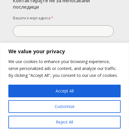
Контактирајте не за непосакани
последици
Вашата е-мајл адреса
*
Вашата порака
We value your privacy
We use cookies to enhance your browsing experience,
serve personalized ads or content, and analyze our traffic.
By clicking "Accept All", you consent to our use of cookies.
Accept All
Customize
Испратете
Reject All
All RIghts Reserved. Replek 2022