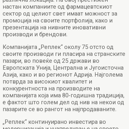
настан компаниите од фармацевтскиот
сектор од целиот свет имаат можност за
промоција на своите портфолија, како и
презентација на нивните иновативни
производи и брендови.
Компанијата „Реплек“ околу 75 отсто од
своите производи ги пласира на странските
пазари, во повеќе од 25 држави во
Европската Унија, Централна и Југоисточна
Азија, како и во регионот Адрија. Најголема
потврда за високиот квалитет и
конкурентноста на производите на
компанијата која има 80-годишна традиција,
е фактот што голем дел од нив на некои од
пазарите се во рангот на најпродаваните.
„Реплек“ континуирано инвестира во
модернизација и унапредување на своето