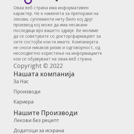
Оваа веб страна има информативен
карактер. Не е наменета за препораки на
лекови, суплементи ниту било кој друг
производ кој може да има несакани
последици врз вашето здрвје. Ве молиме
да се советувате со доктор/фармацевт за
сите состојби кои ги имате. Компанијата
не сноси никаков ризик и одговорност, од
несоодветно користење на информациите
кои се објавуваат на оваа веб страна.
Copyright © 2022
Нашата компанија
За Нас
Производи
Кариера
Нашите Производи
Лекови без рецепт
Додатоци за исхрана