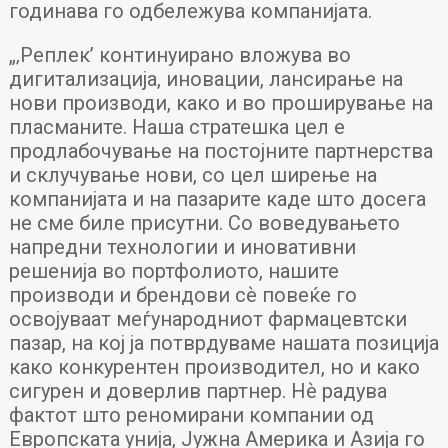
годинава го одбележува компанијата.
„‚Реплек’ континуирано вложува во
дигитализација, иновации, лансирање на
нови производи, како и во проширување на
пласманите. Наша стратешка цел е
продлабочување на постојните партнерства
и склучување нови, со цел ширење на
компанијата и на пазарите каде што досега
не сме биле присутни. Со воведувањето
напредни технологии и иновативни
решенија во портфолиото, нашите
производи и брендови сѐ повеќе го
освојуваат меѓународниот фармацевтски
пазар, на кој ја потврдуваме нашата позиција
како конкурентен производител, но и како
сигурен и доверлив партнер. Нѐ радува
фактот што реномирани компании од
Европската унија, Јужна Америка и Азија го