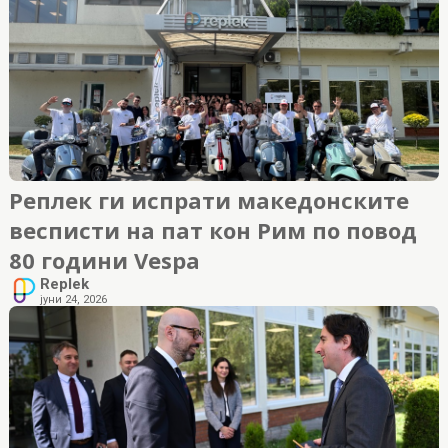
Реплек ги испрати македонските
весписти на пат кон Рим по повод
80 години Vespa
Replek
јуни 24, 2026