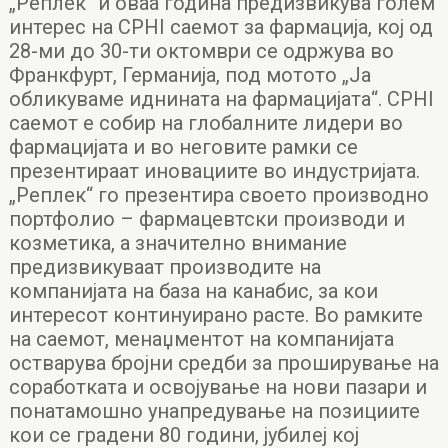
„Реплек“ и оваа година предизвикува голем
интерес на CPHI саемот за фармација, кој од
28-ми до 30-ти октомври се одржува во
Франкфурт, Германија, под мотото „Ја
обликуваме иднината на фармацијата“. CPHI
саемот е собир на глобалните лидери во
фармацијата и во неговите рамки се
презентираат иновациите во индустријата.
„Реплек“ го презентира своето производно
портфолио – фармацевтски производи и
козметика, а значително внимание
предизвикуваат производите на
компанијата на база на канабис, за кои
интересот континуирано расте. Во рамките
на саемот, менаџментот на компанијата
остварува бројни средби за проширување на
соработката и освојување на нови пазари и
понатамошно унапредување на позициите
кои се градени 80 години, јубилеј кој