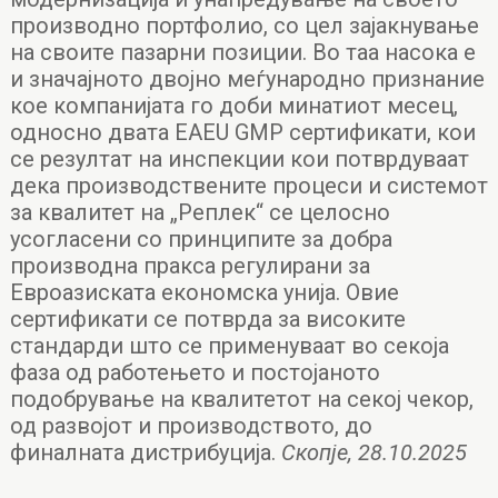
производно портфолио, со цел зајакнување
на своите пазарни позиции. Во таа насока е
и значајното двојно меѓународно признание
кое компанијата го доби минатиот месец,
односно двата EAEU GMP сертификати, кои
се резултат на инспекции кои потврдуваат
дека производствените процеси и системот
за квалитет на „Реплек“ се целосно
усогласени со принципите за добра
производна пракса регулирани за
Евроазиската економска унија. Овие
сертификати се потврда за високите
стандарди што се применуваат во секоја
фаза од работењето и постојаното
подобрување на квалитетот на секој чекор,
од развојот и производството, до
финалната дистрибуција.
Скопје, 28.10.2025