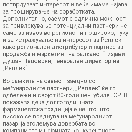
потврдуваат интересот и веќе имаме најава
за проширување на соработката.
Дополнително, саемот е одлична можност
за привлекување потенцијални партнери не
само за извоз во регионот и пошироко, туку
и за истражување на интересот за Реплек
како регионален дистрибутер и партнер за
продажба и маркетинг на Балканот“, изјави
Душан Пецовски, генерален директор на
„Реплек“.
Во рамките на саемот, заедно со
меѓународните партнери, „Реплек“ ќе го
одбележи и својот 80-годишен јубилеј. CPHI
покажува дека долгогодишната
фармацевтска традиција е нешто што
високо се вреднува на меѓународниот
пазар, ја зголемува довербата во
компанијата и нејзината конкурентност.