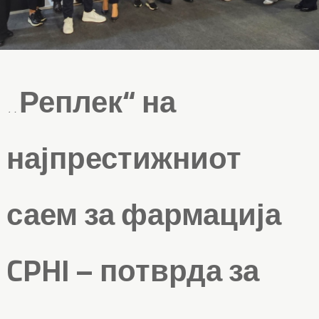
„Реплек“ на
најпрестижниот
саем за фармација
CPHI – потврда за