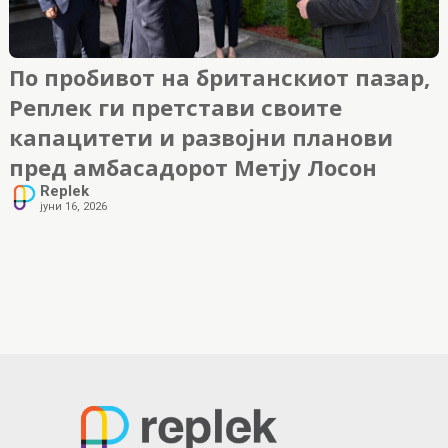
По пробивот на британскиот пазар,
Реплек ги претстави своите
капацитети и развојни планови
пред амбасадорот Метју Лосон
Replek
јуни 16, 2026