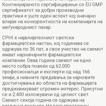
Континуираното сертифицирање со EU GMP
сертификатот за добри производни
практики е уште еден аспект кој значајно
влијае на конкурентноста на компанијата на
меѓународниот пазар.
CPHI е највлијателниот светски
фармацевтски настан, кој годинава се
одржува по 36 пат, а свое учество на саемот
имаат најзначајните фармацевтски
компании. Оваа година саемот на едно
место собра повеќе од 62.000
професионалци и експерти од над 166
земји, а нивните предавања за најновите
достигнувања во областа на фармацијата
предизвикуваат огромен интерес. Присутни
се и 2.400 изложувачи од целиот свет.
Саемот секоја година се одржува на
различна локација. На овој престижен