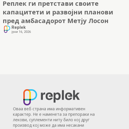
Реплек ги претстави своите
капацитети и развојни планови
пред амбасадорот Метју Лосон
Replek
јуни 16, 2026
Оваа веб страна има информативен
карактер. Не е наменета за препораки на
лекови, суплементи ниту било кој друг
производ кој може да има несакани