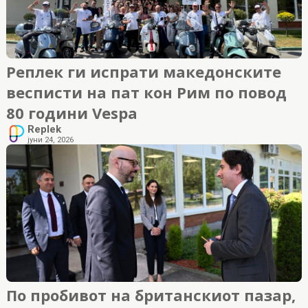
Реплек ги испрати македонските
весписти на пат кон Рим по повод
80 години Vespa
Replek
јуни 24, 2026
По пробивот на британскиот пазар,