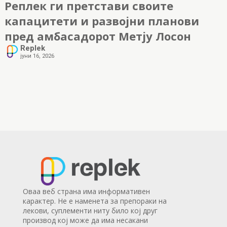
Реплек ги претстави своите
капацитети и развојни планови
пред амбасадорот Метју Лосон
Replek
јуни 16, 2026
Оваа веб страна има информативен
карактер. Не е наменета за препораки на
лекови, суплементи ниту било кој друг
производ кој може да има несакани