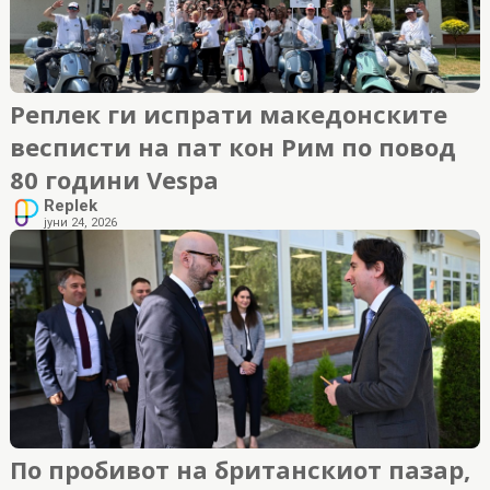
Реплек ги испрати македонските
весписти на пат кон Рим по повод
80 години Vespa
Replek
јуни 24, 2026
По пробивот на британскиот пазар,