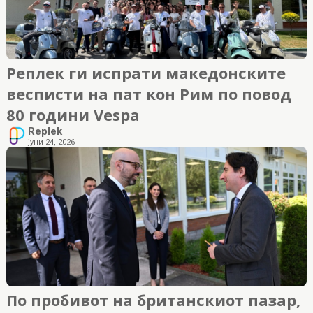
Реплек ги испрати македонските
весписти на пат кон Рим по повод
80 години Vespa
Replek
јуни 24, 2026
По пробивот на британскиот пазар,