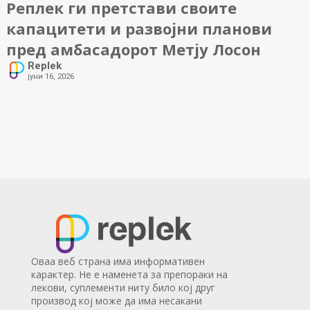
Реплек ги претстави своите
капацитети и развојни планови
пред амбасадорот Метју Лосон
Replek
јуни 16, 2026
Оваа веб страна има информативен
карактер. Не е наменета за препораки на
лекови, суплементи ниту било кој друг
производ кој може да има несакани