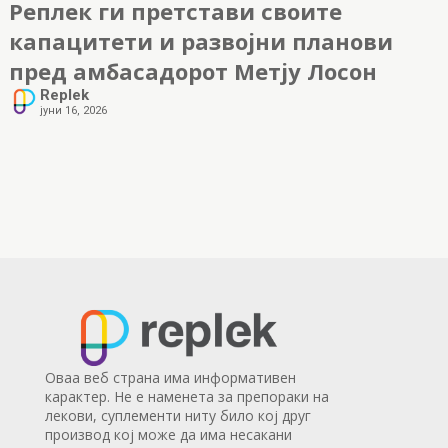
Реплек ги претстави своите
капацитети и развојни планови
пред амбасадорот Метју Лосон
Replek
јуни 16, 2026
Оваа веб страна има информативен
карактер. Не е наменета за препораки на
лекови, суплементи ниту било кој друг
производ кој може да има несакани