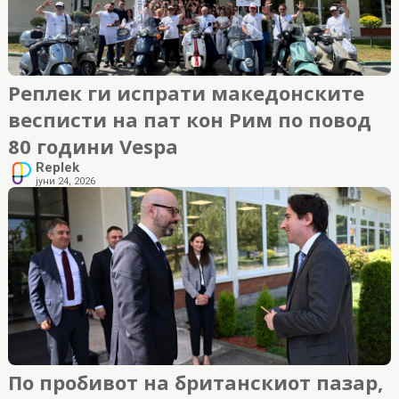
Реплек ги испрати македонските
весписти на пат кон Рим по повод
80 години Vespa
Replek
јуни 24, 2026
По пробивот на британскиот пазар,