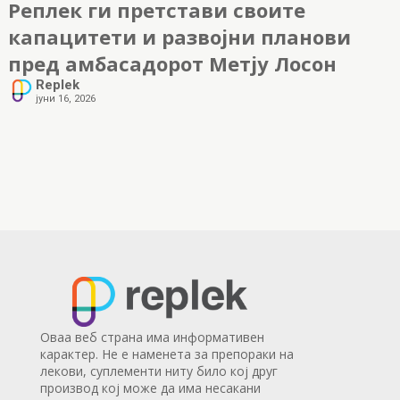
Реплек ги претстави своите
капацитети и развојни планови
пред амбасадорот Метју Лосон
Replek
јуни 16, 2026
Оваа веб страна има информативен
карактер. Не е наменета за препораки на
лекови, суплементи ниту било кој друг
производ кој може да има несакани