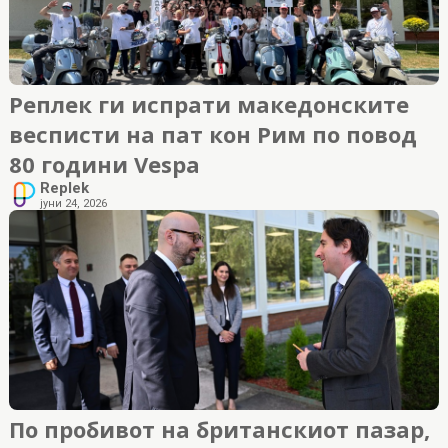
Реплек ги испрати македонските
весписти на пат кон Рим по повод
80 години Vespa
Replek
јуни 24, 2026
По пробивот на британскиот пазар,