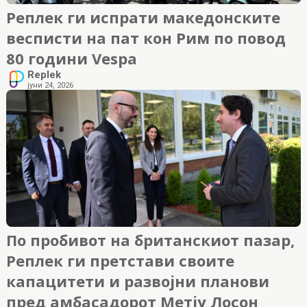
Реплек ги испрати македонските
весписти на пат кон Рим по повод
80 години Vespa
Replek
јуни 24, 2026
По пробивот на британскиот пазар,
Реплек ги претстави своите
капацитети и развојни планови
пред амбасадорот Метју Лосон