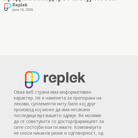
Replek
јуни 16, 2026
Оваа веб страна има информативен
карактер. Не е наменета за препораки на
лекови, суплементи ниту било кој друг
производ кој може да има несакани
последици врз вашето здрвје. Ве молиме
да се советувате со доктор/фармацевт за
сите состојби кои ги имате. Компанијата
не сноси никаков ризик и одговорност, од