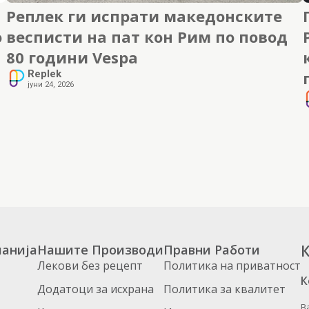
Реплек ги испрати македонските
о
весписти на пат кон Рим по повод
80 години Vespa
Replek
јуни 24, 2026
анија
Нашите Производи
Правни Работи
К
Лекови без рецепт
Политика на приватност
К
Додатоци за исхрана
Политика за квалитет
В