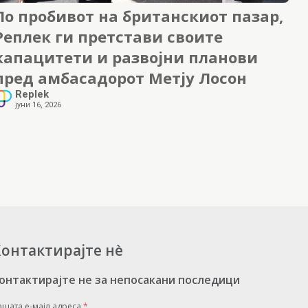
По пробивот на британскиот пазар,
Реплек ги претстави своите
капацитети и развојни планови
пред амбасадорот Метју Лосон
Replek
јуни 16, 2026
онтактирајте нè
онтактирајте не за непосакани последици
ашата е-мајл адреса
*