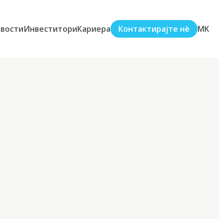
вости
Инвеститори
Кариера
Контактирајте нè
MK