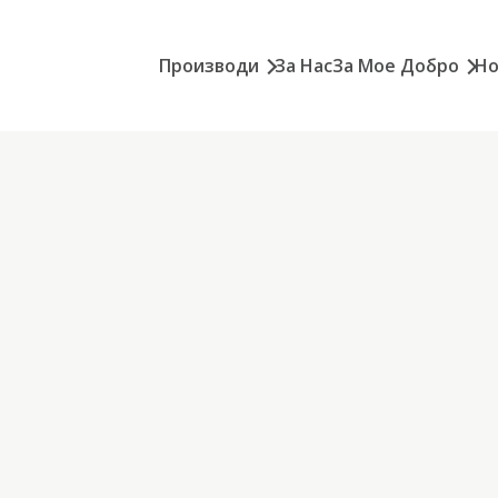
Производи
За Нас
За Мое Добро
Но