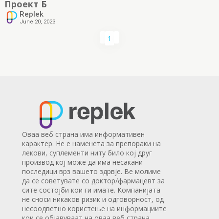
Проект Б
Replek
June 20, 2023
1
Оваа веб страна има информативен
карактер. Не е наменета за препораки на
лекови, суплементи ниту било кој друг
производ кој може да има несакани
последици врз вашето здрвје. Ве молиме
да се советувате со доктор/фармацевт за
сите состојби кои ги имате. Компанијата
не сноси никаков ризик и одговорност, од
несоодветно користење на информациите
кои се објавуваат на оваа веб страна.