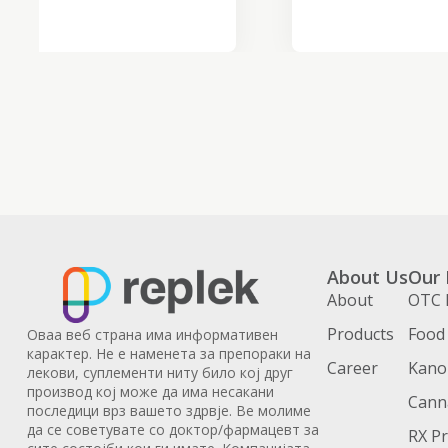
About Us
Our 
About
OTC 
Products
Food
Оваа веб страна има информативен
карактер. Не е наменета за препораки на
Career
Kanoi
лекови, суплементи ниту било кој друг
производ кој може да има несакани
Cann
последици врз вашето здрвје. Ве молиме
да се советувате со доктор/фармацевт за
RX P