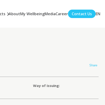
cts
About
My Wellbeing
Media
Career
Contact Us
EN
®
Share
Way of issuing: