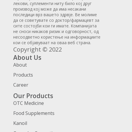
лекови, суплементи ниту било кој друг
производ кој може да има несакани
последици врз вашето здрвје. Ве молиме
да се советувате со доктор/фармацевт за
сите состојби кои ги имате. Компанијата
не сноси никаков ризик и одговорност, од
несоодветно користење на информациите
кои се објавуваат на оваа веб страна.
Copyright © 2022
About Us
About
Products
Career
Our Products
OTC Medicine
Food Supplements
Kanoil