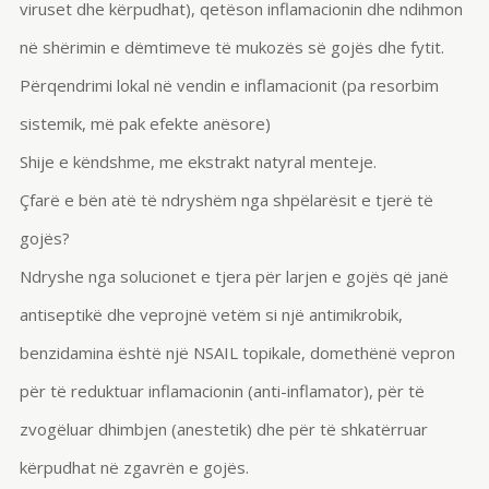
viruset dhe kërpudhat), qetëson inflamacionin dhe ndihmon
në shërimin e dëmtimeve të mukozës së gojës dhe fytit.
Përqendrimi lokal në vendin e inflamacionit (pa resorbim
sistemik
, më pak efekte anësore)
Shije e këndshme, me ekstrakt natyral
menteje
.
Çfarë e bën atë të ndryshëm nga shpëlarësit e tjerë të
gojës?
Ndryshe nga solucionet e tjera për larjen e gojës që janë
antiseptikë dhe veprojnë vetëm si një
antimikrobik
,
benzidamina
është një NSAIL
topikale
, domethënë vepron
për të reduktuar inflamacionin (
anti-inflamator
), për të
zvogëluar dhimbjen (anestetik) dhe për të shkatërruar
kërpudhat në zgavrën e gojës.