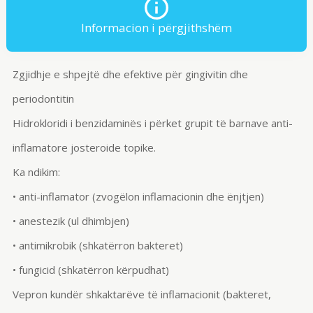
Informacion i përgjithshëm
Zgjidhje e shpejtë dhe efektive për
gingivitin
dhe
periodontitin
Hidrokloridi i
benzidaminës
i përket grupit të barnave
anti-
inflamatore
josteroide
topike.
Ka ndikim:
•
anti-inflamator
(zvogëlon inflamacionin dhe ënjtjen)
• anestezik (ul dhimbjen)
•
antimikrobik
(shkatërron bakteret)
•
fungicid
(shkatërron kërpudhat)
Vepron kundër shkaktarëve të inflamacionit (bakteret,