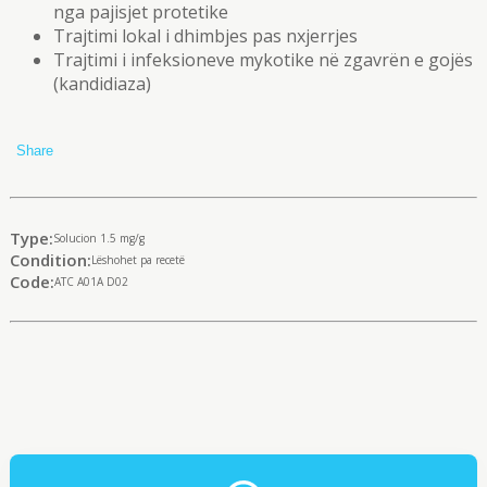
nga pajisjet protetike
Trajtimi lokal i dhimbjes pas nxjerrjes
Trajtimi i infeksioneve mykotike në zgavrën e gojës
(kandidiaza)
Share
Type:
Solucion 1.5 mg/g
Condition:
Lëshohet pa recetë
Code:
ATC A01A D02