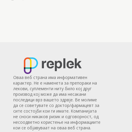
Оваа веб страна има информативен
карактер. Не е наменета за препораки на
лекови, суплементи ниту било кој друг
производ кој може да има несакани
последици врз вашето здрвје. Ве молиме
да се советувате со доктор/фармацевт за
сите состојби кои ги имате. Компанијата
не сноси никаков ризик и одговорност, од
несоодветно користење на информациите
кои се објавуваат на оваа веб страна.