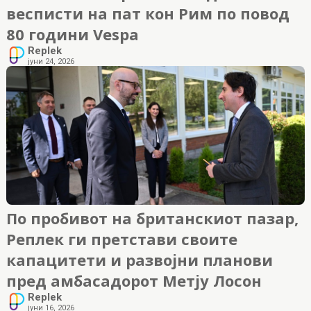
весписти на пат кон Рим по повод
80 години Vespa
Replek
јуни 24, 2026
По пробивот на британскиот пазар,
Реплек ги претстави своите
капацитети и развојни планови
пред амбасадорот Метју Лосон
Replek
јуни 16, 2026