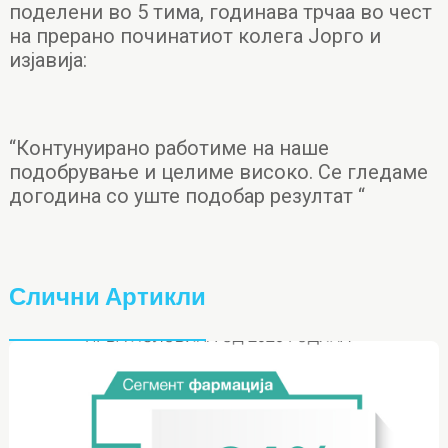
поделени во 5 тима, годинава трчаа во чест
на прерано починатиот колега Јорго и
изјавија:
“Контунуирано работиме на наше
подобрување и целиме високо. Се гледаме
догодина со уште подобар резултат “
Слични Артикли