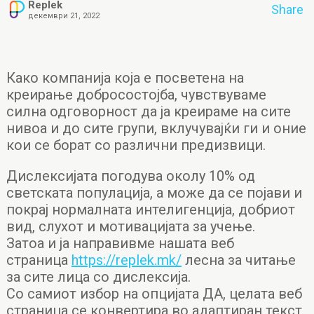
Replek
Share
декември 21, 2022
Како компанија која е посветена на
креирање добросостојба, чувствуваме
силна одговорност да ја креираме на сите
нивоа и до сите групи, вклучувајќи ги и оние
кои се борат со различни предизвици.
Дислексијата погодува околу 10% од
светската популација, а може да се појави и
покрај нормалната интелигенција, добриот
вид, слухот и мотивацијата за учење.
Затоа и ја направивме нашата веб
страница
https://replek.mk/
лесна за читање
за сите лица со дислексија.
Со самиот избор на опцијата ДА, целата веб
страница се конвертира во адаптиран текст