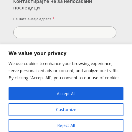
Контактирајте не за непосакани
последици
Вашата е-мајл адреса
*
Вашата порака
We value your privacy
We use cookies to enhance your browsing experience,
serve personalized ads or content, and analyze our traffic.
By clicking "Accept All", you consent to our use of cookies.
Accept All
Customize
Испратете
Reject All
All RIghts Reserved. Replek 2022