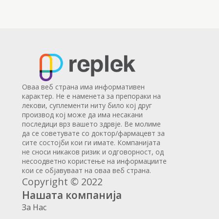
Оваа веб страна има информативен
карактер. Не е наменета за препораки на
лекови, суплементи ниту било кој друг
производ кој може да има несакани
последици врз вашето здрвје. Ве молиме
да се советувате со доктор/фармацевт за
сите состојби кои ги имате. Компанијата
не сноси никаков ризик и одговорност, од
несоодветно користење на информациите
кои се објавуваат на оваа веб страна.
Copyright © 2022
Нашата компанија
За Нас