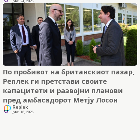
јуни 24, 2026
По пробивот на британскиот пазар,
Реплек ги претстави своите
капацитети и развојни планови
пред амбасадорот Метју Лосон
Replek
јуни 16, 2026