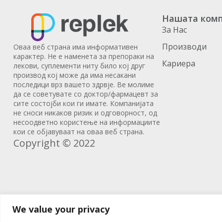
Нашата комп
За Нас
Производи
Оваа веб страна има информативен
карактер. Не е наменета за препораки на
Кариера
лекови, суплементи ниту било кој друг
производ кој може да има несакани
последици врз вашето здрвје. Ве молиме
да се советувате со доктор/фармацевт за
сите состојби кои ги имате. Компанијата
не сноси никаков ризик и одговорност, од
несоодветно користење на информациите
кои се објавуваат на оваа веб страна.
Copyright © 2022
We value your privacy