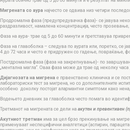
Аурата обично трае од 5 до 60 минути и е резултат на мин
Мигрената со аура
најчесто се одвива низ четири последов
Продромална фаза (предупредувачка фаза)- се јавува неко
раздразливост, намалена концентрација, често проѕевање, 
Фаза на аура- трае од 5 до 60 минути и претставува при
Фаза на главоболка – следува по аурата или, поретко, се ј
4 до 72 часа и често е придружен со гадење, повраќање, ф
Постдромална фаза (фаза на закрепнување)- по завршување
„ментална магла“. Оваа фаза може да трае од неколку часа 
Дијагнозата на мигрена
е првенствено клиничка и се пос
лабораториски тест за мигрена, но со дополнителните исп
особено доколку постојат алармантни симптоми како нена
Водењето дневник за главоболка често помага во идентифи
Третманот на мигрената се дели на
акутен и превентивен (
Акутниот третман
има за цел брзо прекинување на мигрен
применуваат неспецифични аналгетици (аспирин, парацета