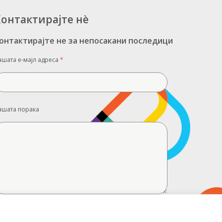
онтактирајте нè
онтактирајте не за непосакани последици
ашата е-мајл адреса
*
ашата порака
Испратете