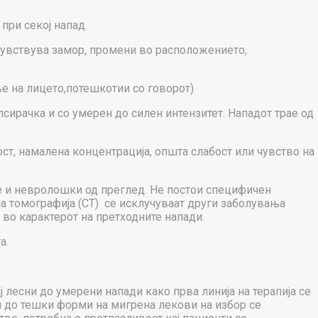
при секој напад.
чувствува замор, промени во расположението,
е на лицето,потешкотии со говорот)
улсирачка и со умерен до силен интензитет. Нападот трае од
т, намалена концентрација, општа слабост или чувство на
те и невролошки од преглед. Не постои специфичен
на томографија (CT) се исклучуваат други заболувања
во карактерот на претходните напади.
а.
лесни до умерени напади како прва линија на терапија се
 до тешки форми на мигрена лекови на избор се