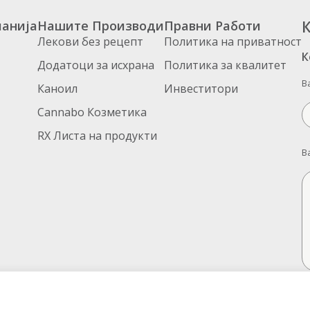
анија
Нашите Производи
Правни Работи
К
Лекови без рецепт
Политика на приватност
К
Додатоци за исхрана
Политика за квалитет
В
Каноил
Инвеститори
Cannabo Козметика
RX Листа на продукти
В