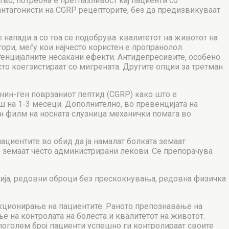
тво, потребна е претпазливост кај пациенти со
антагонисти на CGRP рецепторите, без да предизвикуваат
напади а со тоа се подобрува квалитетот на животот на
ори, меѓу кои најчесто користен е пропранолол.
отенцијалните несакани ефекти. Антидепресивите, особено
сто коегзистираат со мигрената. Другите опции за третман
онин-ген поврзаниот пептид (CGRP) како што е
на 1-3 месеци. Дополнително, во превенцијата на
ен филм на носната слузница механички помага во
ациентите во обид да ја намалат болката земаат
е земаат често администрирани лекови. Се препорачува
ција, редовни оброци без прескокнувања, редовна физичка
нкционирање на пациентите. Раното препознавање на
 на контролата на болеста и квалитетот на животот.
поголем број пациенти успешно ги контролираат своите