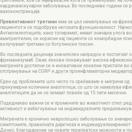
триптаните, кои се најефикасни кога се применуваат на по
кардиоваскуларни заболувања. Во последниве години се ра
вазоконстрикција.
Превентивниот третман
има за цел намалување на фрекве
пациентот и се подобрува неговата функционалност. Најчес
Антиепилептиците, како топирамат, имаат значајна улога в
амитриптилин, се корисни кај пациенти со коморбидни психи
вклучуваат третман со ботулински токсин.
Во последната деценија значителен напредок е постигнат 
фреманезумаб. Овие лекови покажуваат висока ефикасност
мигрената достапни се и иновативни локални пристапи во 
отстранување на CGRP и други проинфламаторни медијатор
Еден од проблемите што често го среќаваме е мигрена од п
прекумерни количини аналгетици, со што се намалува ефик
аналгетиците да не се земаат повеќе од 15 пати месечно.
Подеднакво важни се и промените во животниот стил: редо
активност и избегнување на индивидуалните предизвикува
Мигрената е хронично невролошко заболување со значајно
симптомите, правилната дијагноза и индивидуализираниот 
Денес, благодарение на новите терапевтски можности и по