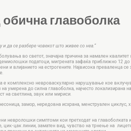
д обична главоболка
у и да се разбере човекот што живее со неа.“
олувања во светот, значајна причина за намален квалитет 
идемиолошки податоци, мигрената зафаќа приближно 12 до 
ни и влијанието на естрогените. Највисока преваленца се з
е.
та е комплексно невроваскуларно нарушување кое вклучув
на умерена до силна главоболка, најчесто локализирана на 
т на светлина, звук или мириси.
и, несоница, замор, нередовна исхрана, менструален циклус
мени невролошки симптоми кои претходат на главоболката ил
 цик-цак линии, заматен вид, чувство на трнење на лицето