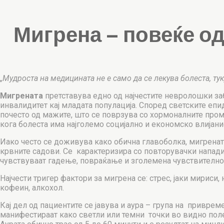
Мигрена – повеќе о
„Мудроста на медицината не е само да се лекува болеста, тук
Мигрената
претставува едно од најчестите невролошки заб
инвалидитет кај младата популација. Според светските еп
почесто од мажите, што се поврзува со хормоналните проме
кога болеста има најголемо социјално и економско влијани
Иако често се доживува како обична главоболка, мигрена
крвните садови. Се карактеризира со повторувачки напади 
чувствуваат гадење, повраќање и зголемена чувствителнос
Најчести тригер фактори за мигрена се: стрес, јаки мирис
кофеин, алкохол.
Кај дел од пациентите се јавува и аура – група на привре
манифестираат како светли или темни точки во видно поле,