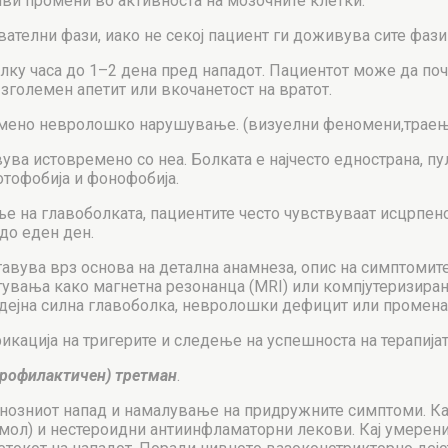
ливи промени во активноста на мозочните клетки.
ателни фази, иако не секој пациент ги доживува сите фази 
лку часа до 1–2 дена пред нападот. Пациентот може да по
зголемен апетит или вкочанетост на вратот.
времено невролошко нарушување. (визуелни феномени,траењ
авува истовремено со неа. Болката е најчесто еднострана, п
отофобија и фонофобија.
 на главоболката, пациентите често чувствуваат исцрпенос
до еден ден.
тавува врз основа на детална анамнеза, опис на симптоми
итувања како магнетна резонанца (MRI) или компјутеризира
дејна силна главоболка, невролошки дефицит или промена 
кација на тригерите и следење на успешноста на терапијат
профилактичен) третман
.
озниот напад и намалување на придружните симптоми. Кај 
мол) и нестероидни антиинфламаторни лекови. Кај умерени