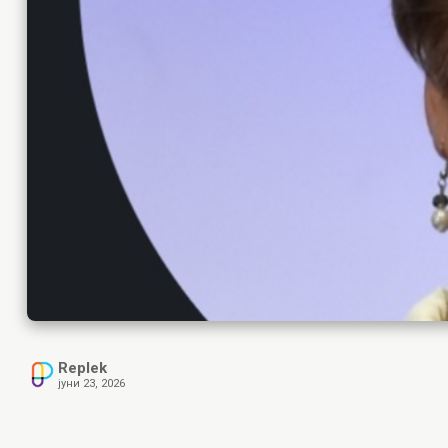
Replek
јуни 23, 2026