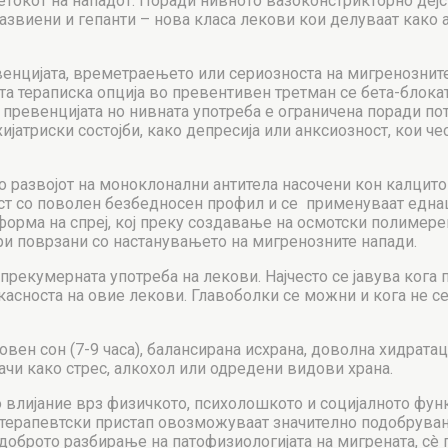
четокот на нападот. Поради нивното вазоконстрикторно дејс
звиени и гепанти – нова класа лекови кои делуваат како 
нцијата, времетраењето или сериозноста на мигренозните 
та тераписка опција во превентивен третман се бета-блокат
о превенцијата но нивната употреба е ограничена поради п
јатриски состојби, како депресија или анксиозност, кои че
со развојот на моноклонални антитела насочени кон калцит
 со поволен безбедносен профил и се применуваат еднаш 
форма на спреј, кој преку создавање на осмотски полимер
и поврзани со настанувањето на мигренозните напади.
рекумерната употреба на лекови. Најчесто се јавува кога п
асноста на овие лекови. Главоболки се можни и кога не с
вен сон (7-9 часа), балансирана исхрана, доволна хидрата
чи како стрес, алкохол или одредени видови храна.
 влијание врз физичкото, психолошкото и социјалното фу
терапевтски пристап овозможуваат значително подобрување
доброто разбирање на патофизиологијата на мигрената, сè 