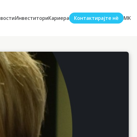
вости
Инвеститори
Кариера
Контактирајте нè
MK