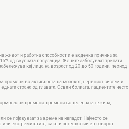
на живот и работна способност и е водечка причина за
15% од вкупната популација. Жените заболуваат трипати
абележува кај лица на возраст од 20 до 50 години, период
а промени во активноста на мозокот, нервниот систем и
едната страна од главата. Освен болката, пациентите често
, хормонални промени, промени во телесната тежина,
и се појавуваат за време на нападот. Најчесто се
 или екстремитетите, како и потешкотии во говорот.