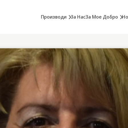
Производи
За Нас
За Мое Добро
Но