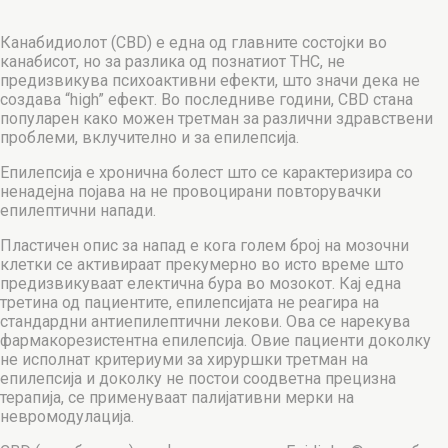
Канабидиолот (CBD) е една од главните состојки во
канабисот, но за разлика од познатиот THC, не
предизвикува психоактивни ефекти, што значи дека не
создава “high” ефект. Во последниве години, CBD стана
популарен како можен третман за различни здравствени
проблеми, вклучително и за епилепсија.
Епилепсија е хронична болест што се карактеризира со
ненадејна појава на не провоцирани повторувачки
епилептични напади.
Пластичен опис за напад е кога голем број на мозочни
клетки се активираат прекумерно во исто време што
предизвикуваат електична бура во мозокот. Кај една
третина од пациентите, епилепсијата не реагира на
стандардни антиепилептични лекови. Ова се нарекува
фармакорезистентна епилепсија. Овие пациенти доколку
не исполнат критериуми за хируршки третман на
епилепсија и доколку не постои соодветна прецизна
терапија, се применуваат палијативни мерки на
невромодулација.