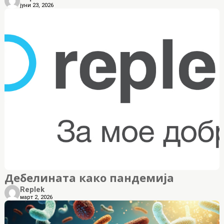
јуни 23, 2026
Дебелината како пандемија
Replek
март 2, 2026