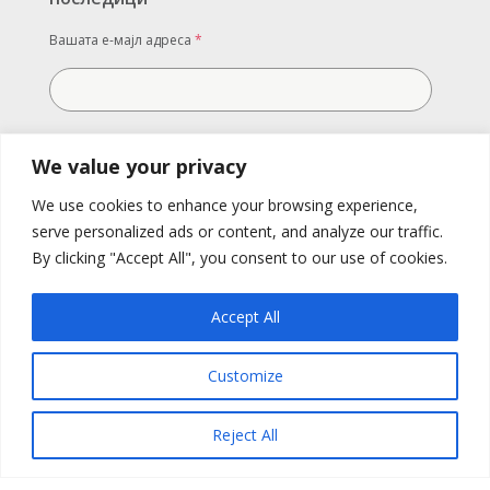
Вашата е-мајл адреса
*
Вашата порака
We value your privacy
We use cookies to enhance your browsing experience,
serve personalized ads or content, and analyze our traffic.
By clicking "Accept All", you consent to our use of cookies.
Accept All
Customize
Испратете
Reject All
All RIghts Reserved. Replek 2022