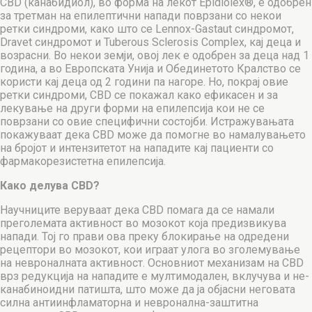
CBD (канабидиол), во форма на лекот Epidiolex®, е одобрен
за третман на епилептични напади поврзани со некои
ретки синдроми, како што се Lennox-Gastaut синдромот,
Dravet синдромот и Tuberous Sclerosis Complex, кај деца и
возрасни. Во некои земји, овој лек е одобрен за деца над 1
година, а во Европската Унија и Обединетото Кралство се
користи кај деца од 2 години па нагоре. Но, покрај овие
ретки синдроми, CBD се покажал како ефикасен и за
лекување на други форми на епилепсија кои не се
поврзани со овие специфични состојби. Истражувањата
покажуваат дека CBD може да помогне во намалувањето
на бројот и интензитетот на нападите кај пациенти со
фармакорезистетна епилепсија.
Како делува CBD?
Научниците веруваат дека CBD помага да се намали
преголемата активност во мозокот која предизвикува
напади. Тој го прави ова преку блокирање на одредени
рецептори во мозокот, кои играат улога во зголемување
на невроналната активност. Основниот механизам на CBD
врз редукција на нападите е мултимодален, вклучува и не-
канабиноидни патишта, што може да ја објасни неговата
силна антиинфламаторна и невронална-заштитна