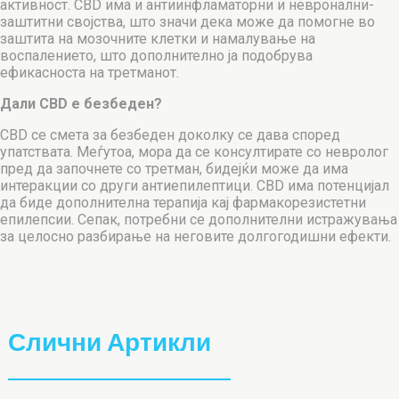
активност. CBD има и антиинфламаторни и невронални-
заштитни својства, што значи дека може да помогне во
заштита на мозочните клетки и намалување на
воспалението, што дополнително ја подобрува
ефикасноста на третманот.
Дали CBD е безбеден?
CBD се смета за безбеден доколку се дава според
упатствата. Меѓутоа, мора да се консултирате со невролог
пред да започнете со третман, бидејќи може да има
интеракции со други антиепилептици. CBD има потенцијал
да биде дополнителна терапија кај фармакорезистетни
епилепсии. Сепак, потребни се дополнителни истражувања
за целосно разбирање на неговите долгогодишни ефекти.
Слични Артикли