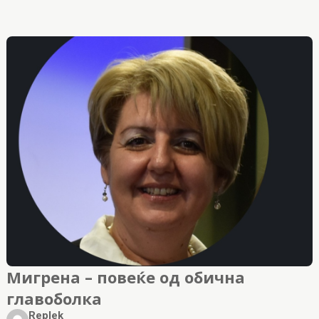
Мигрена – повеќе од обична
главоболка
Replek