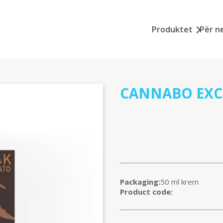
Produktet
Për n
CANNABO EXCL
Packaging:
50 ml krem
Product code: