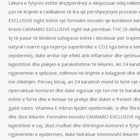
Lëkura e fytyrës është drejtpërdrejt e ekspozuar ndaj ndikim
çon në krijimin e radikaleve të lira që përshpejtojnë procesi
EXCLUSIVE
night
është një formulim
inovativ
që kombinon
kan
Kremi CANNABO EXCLUSIVE
night
nuk përmban THC (9-delt
tij të pasur të lëndëve ushqyese është i destinuar për trajtim
natyral i marrë nga nxjerrja
superkritike
e CO2 nga bima e kërp
(epidermë), duke arritur një efekt
anti-inflamator
dhe qetësue
lagështisë dhe plakjen e parakohshme të lëkurës. Ari 24 karat
rigjenerimin e qelizave, ndihmon në krijimin e kolagjenit dhe
e
me shkëlqim. Përveç kësaj, ari 24 karatësh mund të ketë një
ripërcaktuar
konturet
dhe duke siguruar një ton më të barabar
është e fortë dhe e lëmuar në prekje dhe duket e freskët d
gjatë natës. Vitamina E mbron
lipidet
epidermale
, si dhe fibr
dhe zbut lëkurën. Formulimi
inovativ
CANNABO EXCLUSIVE
ni
lagështinë e saj, zbut rrudhat dhe shtrëngon
konturet
e fytyr
rigjenerimin e epidermës, duke hidratuar
intensivisht
lëkurën 