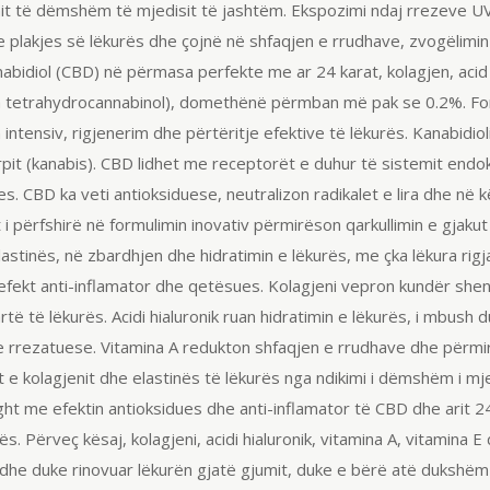
it të dëmshëm të mjedisit të jashtëm. Ekspozimi ndaj rrezeve UV, 
n e plakjes së lëkurës dhe çojnë në shfaqjen e rrudhave, zvogëlim
abidiol
(CBD) në përmasa
perfekte
me ar 24 karat, kolagjen, aci
a
tetrahydrocannabinol
), domethënë përmban më pak se 0.2%.
Fo
 intensiv, rigjenerim dhe përtëritje efektive të lëkurës.
Kanabidiol
it (kanabis). CBD lidhet me receptorët e duhur të sistemit
endok
s. CBD ka veti
antioksiduese
, neutralizon radikalet e lira dhe n
 i përfshirë në formulimin
inovativ
përmirëson qarkullimin e gjakut
lastinës
, në zbardhjen dhe hidratimin e lëkurës, me çka lëkura rigj
 efekt
anti-inflamator
dhe qetësues. Kolagjeni vepron kundër shenja
të të lëkurës. Acidi
hialuronik
ruan hidratimin e lëkurës, i mbush 
he rrezatuese. Vitamina A redukton shfaqjen e rrudhave dhe përm
at e kolagjenit dhe
elastinës
të lëkurës nga ndikimi i dëmshëm i mje
ght
me efektin antioksidues dhe
anti-inflamator
të CBD dhe arit 2
ës. Përveç kësaj, kolagjeni, acidi
hialuronik
, vitamina A, vitamina E
dhe duke rinovuar lëkurën gjatë gjumit, duke e bërë atë duksh