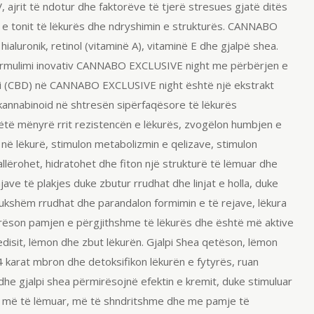
ajrit të ndotur dhe faktorëve të tjerë stresues gjatë ditës
in e tonit të lëkurës dhe ndryshimin e strukturës. CANNABO
d
hialuronik
,
retinol
(vitaminë A), vitaminë E dhe gjalpë
shea
.
rmulimi
inovativ
CANNABO EXCLUSIVE
night
me përbërjen e
i
(CBD) në CANNABO EXCLUSIVE
night
është një ekstrakt
annabinoid
në shtresën sipërfaqësore të lëkurës
ë këtë mënyrë rrit rezistencën e lëkurës, zvogëlon humbjen e
 në lëkurë, stimulon metabolizmin e qelizave, stimulon
allërohet, hidratohet dhe fiton një strukturë të lëmuar dhe
ve të plakjes duke zbutur rrudhat dhe linjat e holla, duke
dukshëm rrudhat dhe parandalon formimin e të rejave, lëkura
irëson pamjen e përgjithshme të lëkurës dhe është më aktive
disit, lëmon dhe zbut lëkurën. Gjalpi
Shea
qetëson, lëmon
4 karat mbron dhe
detoksifikon
lëkurën e fytyrës, ruan
 dhe gjalpi
shea
përmirësojnë efektin e kremit, duke stimuluar
ëm më të lëmuar, më të shndritshme dhe me pamje të