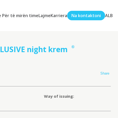
e
Për të mirën time
Lajme
Karriera
Na kontaktoni
ALB
USIVE night krem
®
Share
Way of issuing: