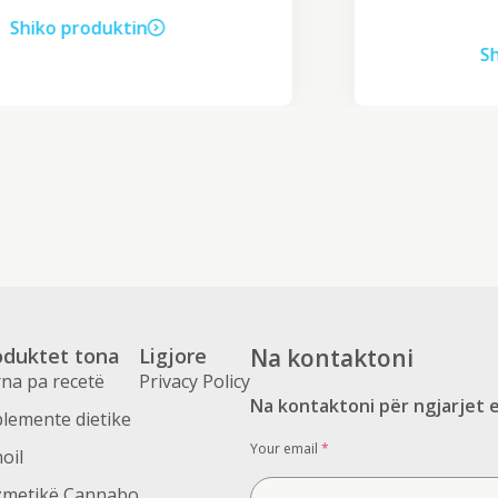
Shiko produktin
oduktet tona
Ligjore
Na kontaktoni
na pa recetë
Privacy Policy
Na kontaktoni për ngjarjet 
lemente dietike
Your email
*
oil
zmetikë Cannabo