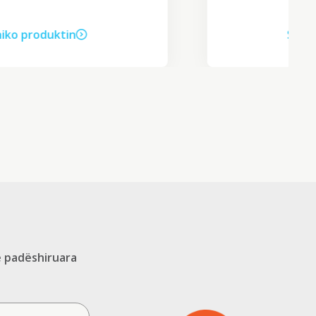
Shiko produktin
e padëshiruara