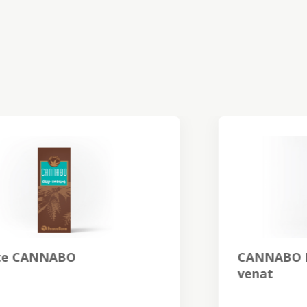
CANNABO Reven plus krem për
venat