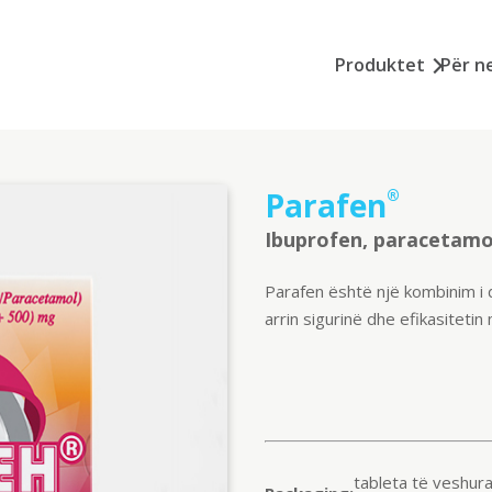
Produktet
Për n
Parafen
®
Ibuprofen, paracetamo
Parafen është një kombinim i d
arrin sigurinë dhe efikasitet
tableta të veshur