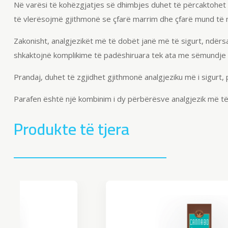
Në varësi të kohëzgjatjes së dhimbjes duhet të përcaktohet 
të vlerësojmë gjithmonë se çfarë marrim dhe çfarë mund të 
Zakonisht, analgjezikët më të dobët janë më të sigurt, ndër
shkaktojnë komplikime të padëshiruara tek ata me sëmundje
Prandaj, duhet të zgjidhet gjithmonë analgjeziku më i sigurt, 
Parafen është një kombinim i dy përbërësve analgjezik më të si
Produkte të tjera