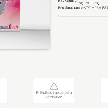
Packaging:
mg +500 mg
Product code:
ATC M01A E5
E rëndësishme përpara
përdorimit