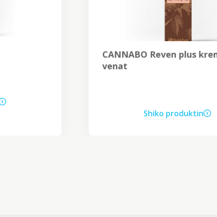
CANNABO Reven plus krem për
venat
Shiko produktin