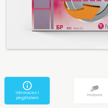
Informacion i
Përdorimi
përgjithshëm