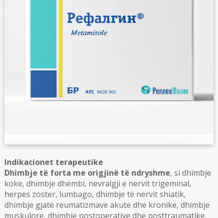
Indikacionet terapeutike
Dhimbje të forta me origjinë të ndryshme
, si dhimbje
koke, dhimbje dhëmbi, nevralgji e nervit trigeminal,
herpes zoster, lumbago, dhimbje të nervit shiatik,
dhimbje gjatë reumatizmave akute dhe kronike, dhimbje
muskulore, dhimbje postoperative dhe posttraumatike,