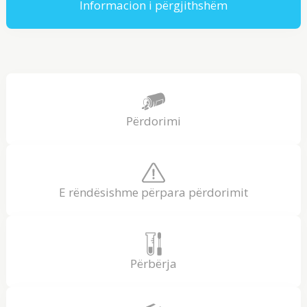
Informacion i përgjithshëm
Përdorimi
E rëndësishme përpara përdorimit
Përbërja