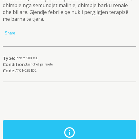
dhimbje nga sëmundjet malinje, dhimbje barku renale
dhe biliare. Gjendje febrile që nuk i përgjigjen terapisë
me barna të tjera.
Share
Type:
Tableta 500 mg
Condition:
Lëshohet pa recetë
Code:
ATC N02B B02