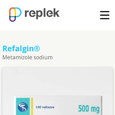
Refalgin®
Metamizole sodium