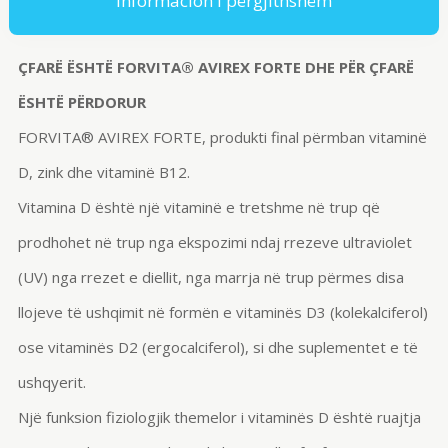
Informacion i përgjithshëm
ÇFARË ËSHTË FORVITA
®
AVIREX FORTE DHE PËR ÇFARË
ËSHTË PËRDORUR
FORVITA
®
AVIREX FORTE, produkti final përmban vitaminë
D, zink dhe vitaminë B12.
Vitamina D është një vitaminë e tretshme në trup që
prodhohet në trup nga ekspozimi ndaj rrezeve ultraviolet
(UV) nga rrezet e diellit, nga marrja në trup përmes disa
llojeve të ushqimit në formën e vitaminës D3 (kolekalciferol)
ose vitaminës D2 (ergocalciferol), si dhe suplementet e të
ushqyerit.
Një funksion fiziologjik themelor i vitaminës D është ruajtja