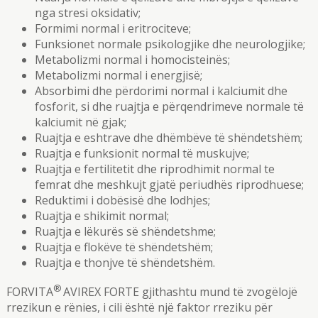
nga stresi oksidativ;
Formimi normal i eritrociteve;
Funksionet normale psikologjike dhe neurologjike;
Metabolizmi normal i homocisteinës;
Metabolizmi normal i energjisë;
Absorbimi dhe përdorimi normal i kalciumit dhe
fosforit, si dhe ruajtja e përqendrimeve normale të
kalciumit në gjak;
Ruajtja e eshtrave dhe dhëmbëve të shëndetshëm;
Ruajtja e funksionit normal të muskujve;
Ruajtja e fertilitetit dhe riprodhimit normal te
femrat dhe meshkujt gjatë periudhës riprodhuese;
Reduktimi i dobësisë dhe lodhjes;
Ruajtja e shikimit normal;
Ruajtja e lëkurës së shëndetshme;
Ruajtja e flokëve të shëndetshëm;
Ruajtja e thonjve të shëndetshëm.
®
FORVITA
AVIREX FORTE gjithashtu mund të zvogëlojë
rrezikun e rënies, i cili është një faktor rreziku për