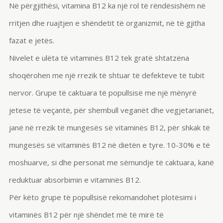
Në përgjithësi, vitamina B12 ka një rol të rëndësishëm në
rritjen dhe ruajtjen e shëndetit të organizmit, në të gjitha
fazat e jetës.
Nivelet e ulëta të vitaminës B12 tek gratë shtatzëna
shoqërohen me një rrezik të shtuar të defekteve të tubit
nervor. Grupe të caktuara të popullsisë me një mënyrë
jetese të veçantë, për shembull veganët dhe vegjetarianët,
janë në rrezik të mungesës së vitaminës B12, për shkak të
mungesës së vitaminës B12 në dietën e tyre. 10-30% e të
moshuarve, si dhe personat me sëmundje të caktuara, kanë
reduktuar absorbimin e vitaminës B12.
Për këto grupe të popullsisë rekomandohet plotësimi i
vitaminës B12 për një shëndet më të mirë të