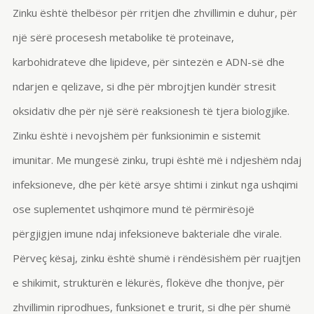
Zinku është thelbësor për rritjen dhe zhvillimin e duhur, për
një sërë procesesh metabolike të proteinave,
karbohidrateve dhe lipideve, për sintezën e ADN-së dhe
ndarjen e qelizave, si dhe për mbrojtjen kundër stresit
oksidativ dhe për një sërë reaksionesh të tjera biologjike.
Zinku është i nevojshëm për funksionimin e sistemit
imunitar. Me mungesë zinku, trupi është më i ndjeshëm ndaj
infeksioneve, dhe për këtë arsye shtimi i zinkut nga ushqimi
ose suplementet ushqimore mund të përmirësojë
përgjigjen imune ndaj infeksioneve bakteriale dhe virale.
Përveç kësaj, zinku është shumë i rëndësishëm për ruajtjen
e shikimit, strukturën e lëkurës, flokëve dhe thonjve, për
zhvillimin riprodhues, funksionet e trurit, si dhe për shumë