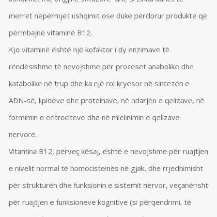
merret nëpërmjet ushqimit ose duke përdorur produkte që
përmbajnë vitaminë B12.
Kjo vitaminë është një kofaktor i dy enzimave të
rëndësishme të nevojshme për proceset anabolike dhe
katabolike në trup dhe ka një rol kryesor në sintezën e
ADN-së, lipideve dhe proteinave, në ndarjen e qelizave, në
formimin e eritrociteve dhe në mielinimin e qelizave
nervore.
Vitamina B12, përveç kësaj, është e nevojshme për ruajtjen
e nivelit normal të homocisteinës në gjak, dhe rrjedhimisht
për strukturën dhe funksionin e sistemit nervor, veçanërisht
për ruajtjen e funksioneve kognitive (si përqendrimi, të