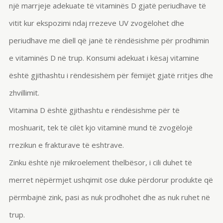
një marrjeje adekuate të vitaminës D gjatë periudhave të
vitit kur ekspozimi ndaj rrezeve UV zvogëlohet dhe
periudhave me diell që janë të rëndësishme për prodhimin
e vitaminës D në trup. Konsumi adekuat i kësaj vitamine
është gjithashtu i rëndësishëm për fëmijët gjatë rritjes dhe
zhvillimit.
Vitamina D është gjithashtu e rëndësishme për të
moshuarit, tek të cilët kjo vitaminë mund të zvogëlojë
rrezikun e frakturave të eshtrave.
Zinku është një mikroelement thelbësor, i cili duhet të
merret nëpërmjet ushqimit ose duke përdorur produkte që
përmbajnë zink, pasi as nuk prodhohet dhe as nuk ruhet në
trup.