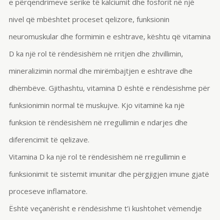
e përqendrimeve serike të kalciumit dhe fosforit në një
nivel që mbështet proceset qelizore, funksionin
neuromuskular dhe formimin e eshtrave, kështu që vitamina
D ka një rol të rëndësishëm në rritjen dhe zhvillimin,
mineralizimin normal dhe mirëmbajtjen e eshtrave dhe
dhëmbëve. Gjithashtu, vitamina D është e rëndësishme për
funksionimin normal të muskujve. Kjo vitaminë ka një
funksion të rëndësishëm në rregullimin e ndarjes dhe
diferencimit të qelizave.
Vitamina D ka një rol të rëndësishëm në rregullimin e
funksionimit të sistemit imunitar dhe përgjigjen imune gjatë
proceseve inflamatore.
Është veçanërisht e rëndësishme t’i kushtohet vëmendje