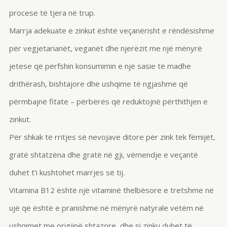
procese të tjera në trup.
Marrja adekuate e zinkut është veçanërisht e rëndësishme
për vegjetarianët, veganët dhe njerëzit me një mënyrë
jetese që përfshin konsumimin e një sasie të madhe
drithërash, bishtajore dhe ushqime të ngjashme që
përmbajnë fitate – përbërës që reduktojnë përthithjen e
zinkut.
Për shkak të rritjes së nevojave ditore për zink tek fëmijët,
gratë shtatzëna dhe gratë në gji, vëmendje e veçantë
duhet t’i kushtohet marrjes së tij.
Vitamina B12 është një vitaminë thelbësore e tretshme në
ujë që është e pranishme në mënyrë natyrale vetëm në
ushqimet me origjinë shtazore dhe si zinku duhet të