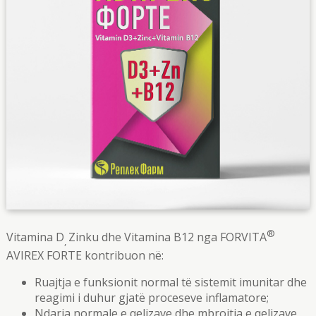
®
Vitamina D
Zinku dhe Vitamina B12 nga FORVITA
,
AVIREX FORTE kontribuon në:
Ruajtja e funksionit normal të sistemit imunitar dhe
reagimi i duhur gjatë proceseve inflamatore;
Ndarja normale e qelizave dhe mbrojtja e qelizave