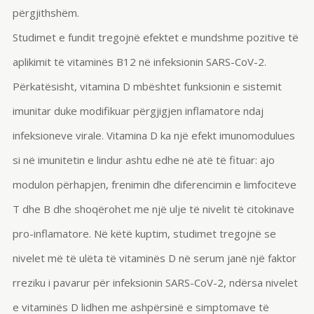
përgjithshëm.
Studimet e fundit tregojnë efektet e mundshme pozitive të
aplikimit të vitaminës B12 në infeksionin SARS-CoV-2.
Përkatësisht, vitamina D mbështet funksionin e sistemit
imunitar duke modifikuar përgjigjen inflamatore ndaj
infeksioneve virale. Vitamina D ka një efekt imunomodulues
si në imunitetin e lindur ashtu edhe në atë të fituar: ajo
modulon përhapjen, frenimin dhe diferencimin e limfociteve
T dhe B dhe shoqërohet me një ulje të nivelit të citokinave
pro-inflamatore. Në këtë kuptim, studimet tregojnë se
nivelet më të ulëta të vitaminës D në serum janë një faktor
rreziku i pavarur për infeksionin SARS-CoV-2, ndërsa nivelet
e vitaminës D lidhen me ashpërsinë e simptomave të