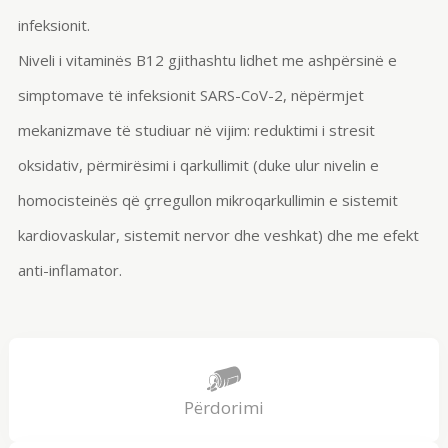
infeksionit.
Niveli i vitaminës B12 gjithashtu lidhet me ashpërsinë e
simptomave të infeksionit SARS-CoV-2, nëpërmjet
mekanizmave të studiuar në vijim: reduktimi i stresit
oksidativ, përmirësimi i qarkullimit (duke ulur nivelin e
homocisteinës që çrregullon mikroqarkullimin e sistemit
kardiovaskular, sistemit nervor dhe veshkat) dhe me efekt
anti-inflamator.
Përdorimi