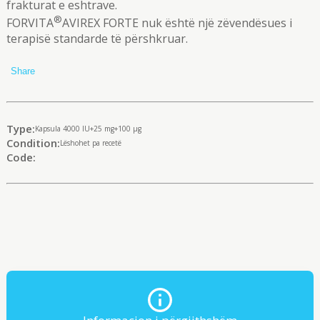
frakturat e eshtrave.
®
FORVITA
AVIREX FORTE nuk është një zëvendësues i
terapisë standarde të përshkruar.
Share
Type:
Kapsula 4000 IU+25 mg+100 µg
Condition:
Lëshohet pa recetë
Code: