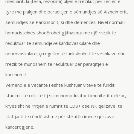
mësuarit, kujtesa, rezonimi) uljen e rrezikut për rënien e
tyre me plakjen dhe paraqitjen e sëmundjes së Alzheimerit,
sëmundjes së Parkinsonit, si dhe demencës. Nivel normal i
homocisteinës shoqërohet gjithashtu me një rrezik të
reduktuar të sëmundjeve kardiovaskulare dhe
neurovaskulare, çrregullim të funksionimit të veshkave dhe
rrezik të mundshëm të reduktuar për paraqitjen e
karcinomit.
Vëmendje e veçantë i është kushtuar viteve të fundit
studimit të rolit të tij si imunomodulator i imunitetit qelizor,
kryesisht në rritjen e numrit të CD8+ ose NK qelizave, të
cilat janë të rëndësishme për shkatërrimin e qelizave
kancerogjene.